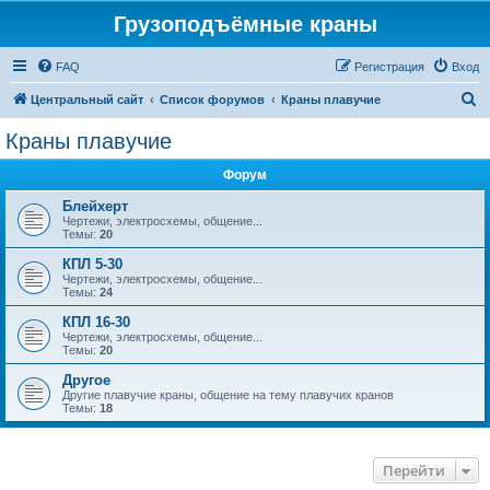
Грузоподъёмные краны
FAQ
Регистрация
Вход
П
Центральный сайт
Список форумов
Краны плавучие
о
Краны плавучие
и
Форум
с
к
Блейхерт
Чертежи, электросхемы, общение...
Темы:
20
КПЛ 5-30
Чертежи, электросхемы, общение...
Темы:
24
КПЛ 16-30
Чертежи, электросхемы, общение...
Темы:
20
Другое
Другие плавучие краны, общение на тему плавучих кранов
Темы:
18
Перейти