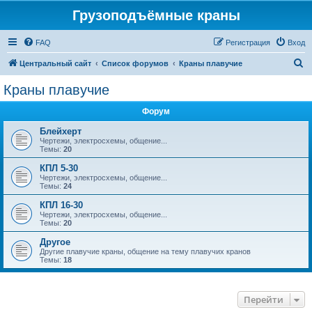
Грузоподъёмные краны
FAQ
Регистрация
Вход
П
Центральный сайт
Список форумов
Краны плавучие
о
Краны плавучие
и
Форум
с
к
Блейхерт
Чертежи, электросхемы, общение...
Темы:
20
КПЛ 5-30
Чертежи, электросхемы, общение...
Темы:
24
КПЛ 16-30
Чертежи, электросхемы, общение...
Темы:
20
Другое
Другие плавучие краны, общение на тему плавучих кранов
Темы:
18
Перейти