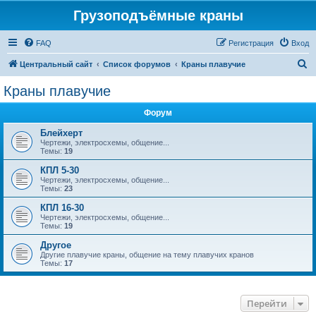
Грузоподъёмные краны
FAQ
Регистрация
Вход
П
Центральный сайт
Список форумов
Краны плавучие
о
Краны плавучие
и
Форум
с
к
Блейхерт
Чертежи, электросхемы, общение...
Темы:
19
КПЛ 5-30
Чертежи, электросхемы, общение...
Темы:
23
КПЛ 16-30
Чертежи, электросхемы, общение...
Темы:
19
Другое
Другие плавучие краны, общение на тему плавучих кранов
Темы:
17
Перейти