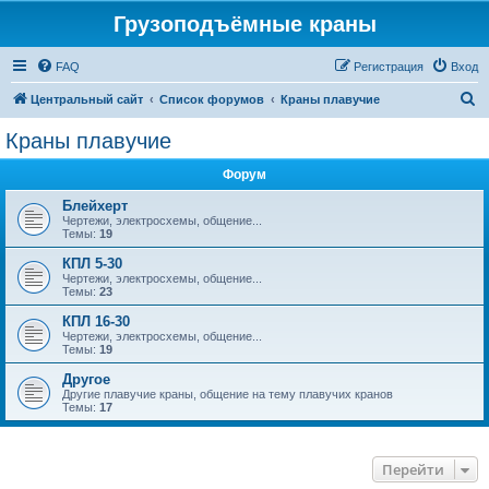
Грузоподъёмные краны
FAQ
Регистрация
Вход
П
Центральный сайт
Список форумов
Краны плавучие
о
Краны плавучие
и
Форум
с
к
Блейхерт
Чертежи, электросхемы, общение...
Темы:
19
КПЛ 5-30
Чертежи, электросхемы, общение...
Темы:
23
КПЛ 16-30
Чертежи, электросхемы, общение...
Темы:
19
Другое
Другие плавучие краны, общение на тему плавучих кранов
Темы:
17
Перейти