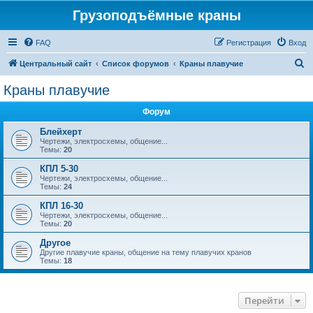
Грузоподъёмные краны
FAQ
Регистрация
Вход
П
Центральный сайт
Список форумов
Краны плавучие
о
Краны плавучие
и
Форум
с
к
Блейхерт
Чертежи, электросхемы, общение...
Темы:
20
КПЛ 5-30
Чертежи, электросхемы, общение...
Темы:
24
КПЛ 16-30
Чертежи, электросхемы, общение...
Темы:
20
Другое
Другие плавучие краны, общение на тему плавучих кранов
Темы:
18
Перейти