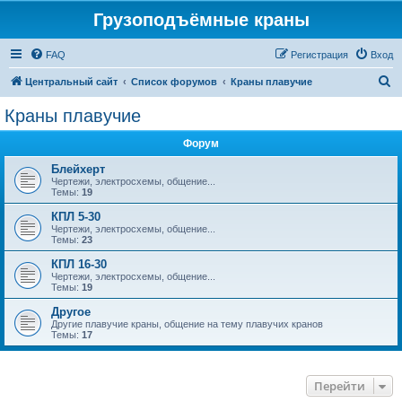
Грузоподъёмные краны
FAQ
Регистрация
Вход
П
Центральный сайт
Список форумов
Краны плавучие
о
Краны плавучие
и
Форум
с
к
Блейхерт
Чертежи, электросхемы, общение...
Темы:
19
КПЛ 5-30
Чертежи, электросхемы, общение...
Темы:
23
КПЛ 16-30
Чертежи, электросхемы, общение...
Темы:
19
Другое
Другие плавучие краны, общение на тему плавучих кранов
Темы:
17
Перейти