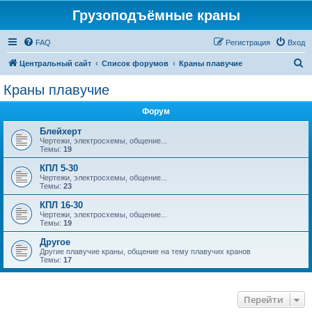
Грузоподъёмные краны
FAQ
Регистрация
Вход
П
Центральный сайт
Список форумов
Краны плавучие
о
Краны плавучие
и
Форум
с
к
Блейхерт
Чертежи, электросхемы, общение...
Темы:
19
КПЛ 5-30
Чертежи, электросхемы, общение...
Темы:
23
КПЛ 16-30
Чертежи, электросхемы, общение...
Темы:
19
Другое
Другие плавучие краны, общение на тему плавучих кранов
Темы:
17
Перейти