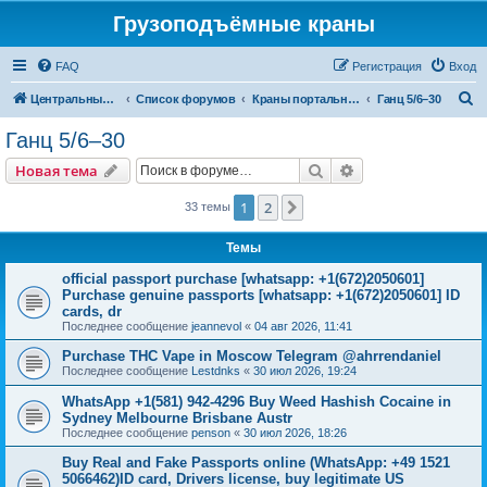
Грузоподъёмные краны
FAQ
Регистрация
Вход
П
Центральный сайт
Список форумов
Краны портальные
Ганц 5/6–30
о
Ганц 5/6–30
и
Поиск
Расширенный пои
Новая тема
с
к
1
2
След.
33 темы
Темы
official passport purchase [whatsapp: +1(672)2050601]
Purchase genuine passports [whatsapp: +1(672)2050601] ID
cards, dr
Последнее сообщение
jeannevol
«
04 авг 2026, 11:41
Purchase THC Vape in Moscow Telegram @ahrrendaniel
Последнее сообщение
Lestdnks
«
30 июл 2026, 19:24
WhatsApp +1(581) 942-4296 Buy Weed Hashish Cocaine in
Sydney Melbourne Brisbane Austr
Последнее сообщение
penson
«
30 июл 2026, 18:26
Buy Real and Fake Passports online (WhatsApp: +49 1521
5066462)ID card, Drivers license, buy legitimate US