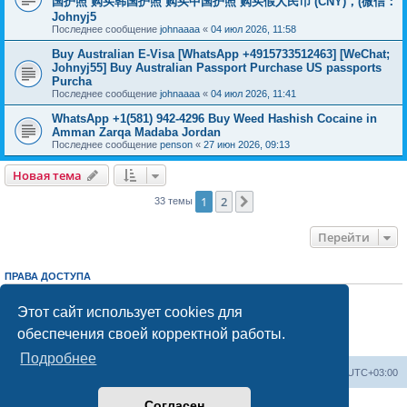
国护照 购买韩国护照 购买中国护照 购买假人民币 (CNY)，(微信：
Johnyj5
Последнее сообщение
johnaaaa
«
04 июл 2026, 11:58
Buy Australian E-Visa [WhatsApp +4915733512463] [WeChat;
Johnyj55] Buy Australian Passport Purchase US passports
Purcha
Последнее сообщение
johnaaaa
«
04 июл 2026, 11:41
WhatsApp +1(581) 942-4296 Buy Weed Hashish Cocaine in
Amman Zarqa Madaba Jordan
Последнее сообщение
penson
«
27 июн 2026, 09:13
Новая тема
1
2
След.
33 темы
Перейти
ПРАВА ДОСТУПА
Вы
не можете
начинать темы
Вы
не можете
отвечать на сообщения
Этот сайт использует cookies для
Вы
не можете
редактировать свои сообщения
обеспечения своей корректной работы.
Вы
не можете
удалять свои сообщения
Вы
не можете
добавлять вложения
Подробнее
Центральный сайт
Список форумов
Часовой пояс:
UTC+03:00
Согласен
Создано на основе
phpBB
® Forum Software © phpBB Limited