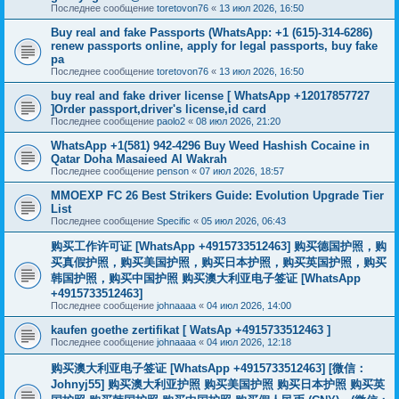
Последнее сообщение
toretovon76
«
13 июл 2026, 16:50
Buy real and fake Passports (WhatsApp: +1 (615)-314-6286)
renew passports online, apply for legal passports, buy fake
pa
Последнее сообщение
toretovon76
«
13 июл 2026, 16:50
buy real and fake driver license [ WhatsApp +12017857727
]Order passport,driver's license,id card
Последнее сообщение
paolo2
«
08 июл 2026, 21:20
WhatsApp +1(581) 942-4296 Buy Weed Hashish Cocaine in
Qatar Doha Masaieed Al Wakrah
Последнее сообщение
penson
«
07 июл 2026, 18:57
MMOEXP FC 26 Best Strikers Guide: Evolution Upgrade Tier
List
Последнее сообщение
Specific
«
05 июл 2026, 06:43
购买工作许可证 [WhatsApp +4915733512463] 购买德国护照，购
买真假护照，购买美国护照，购买日本护照，购买英国护照，购买
韩国护照，购买中国护照 购买澳大利亚电子签证 [WhatsApp
+4915733512463]
Последнее сообщение
johnaaaa
«
04 июл 2026, 14:00
kaufen goethe zertifikat [ WatsAp +4915733512463 ]
Последнее сообщение
johnaaaa
«
04 июл 2026, 12:18
购买澳大利亚电子签证 [WhatsApp +4915733512463] [微信：
Johnyj55] 购买澳大利亚护照 购买美国护照 购买日本护照 购买英