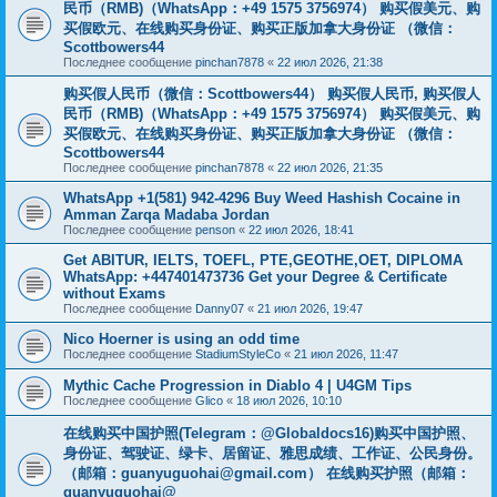
民币（RMB)（WhatsApp：+49 1575 3756974） 购买假美元、购
买假欧元、在线购买身份证、购买正版加拿大身份证 （微信：
Scottbowers44
Последнее сообщение
pinchan7878
«
22 июл 2026, 21:38
购买假人民币（微信：Scottbowers44） 购买假人民币, 购买假人
民币（RMB)（WhatsApp：+49 1575 3756974） 购买假美元、购
买假欧元、在线购买身份证、购买正版加拿大身份证 （微信：
Scottbowers44
Последнее сообщение
pinchan7878
«
22 июл 2026, 21:35
WhatsApp +1(581) 942-4296 Buy Weed Hashish Cocaine in
Amman Zarqa Madaba Jordan
Последнее сообщение
penson
«
22 июл 2026, 18:41
Get ABITUR, IELTS, TOEFL, PTE,GEOTHE,OET, DIPLOMA
WhatsApp: +447401473736 Get your Degree & Certificate
without Exams
Последнее сообщение
Danny07
«
21 июл 2026, 19:47
Nico Hoerner is using an odd time
Последнее сообщение
StadiumStyleCo
«
21 июл 2026, 11:47
Mythic Cache Progression in Diablo 4 | U4GM Tips
Последнее сообщение
Glico
«
18 июл 2026, 10:10
在线购买中国护照(Telegram：@Globaldocs16)购买中国护照、
身份证、驾驶证、绿卡、居留证、雅思成绩、工作证、公民身份。
（邮箱：
guanyuguohai@gmail.com
） 在线购买护照（邮箱：
guanyuguohai@