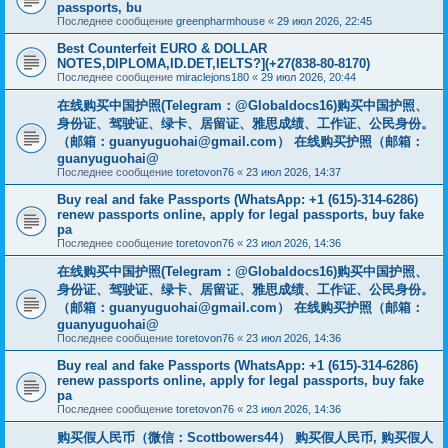
passports, bu
Последнее сообщение
greenpharmhouse
«
29 июл 2026, 22:45
Best Counterfeit EURO & DOLLAR
NOTES,DIPLOMA,ID.DET,IELTS?](+27(838-80-8170)
Последнее сообщение
miraclejons180
«
29 июл 2026, 20:44
在线购买中国护照(Telegram：@Globaldocs16)购买中国护照、
身份证、驾驶证、绿卡、居留证、雅思成绩、工作证、公民身份。
（邮箱：
guanyuguohai@gmail.com
） 在线购买护照（邮箱：
guanyuguohai@
Последнее сообщение
toretovon76
«
23 июл 2026, 14:37
Buy real and fake Passports (WhatsApp: +1 (615)-314-6286)
renew passports online, apply for legal passports, buy fake
pa
Последнее сообщение
toretovon76
«
23 июл 2026, 14:36
在线购买中国护照(Telegram：@Globaldocs16)购买中国护照、
身份证、驾驶证、绿卡、居留证、雅思成绩、工作证、公民身份。
（邮箱：
guanyuguohai@gmail.com
） 在线购买护照（邮箱：
guanyuguohai@
Последнее сообщение
toretovon76
«
23 июл 2026, 14:36
Buy real and fake Passports (WhatsApp: +1 (615)-314-6286)
renew passports online, apply for legal passports, buy fake
pa
Последнее сообщение
toretovon76
«
23 июл 2026, 14:36
购买假人民币（微信：Scottbowers44） 购买假人民币, 购买假人