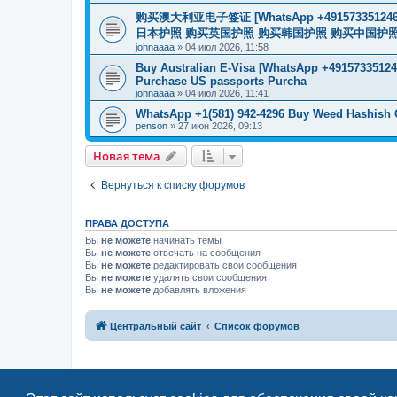
购买澳大利亚电子签证 [WhatsApp +4915733512
日本护照 购买英国护照 购买韩国护照 购买中国护照 购买
johnaaaa
»
04 июл 2026, 11:58
Buy Australian E-Visa [WhatsApp +491573351246
Purchase US passports Purcha
johnaaaa
»
04 июл 2026, 11:41
WhatsApp +1(581) 942-4296 Buy Weed Hashish
penson
»
27 июн 2026, 09:13
Новая тема
Вернуться к списку форумов
ПРАВА ДОСТУПА
Вы
не можете
начинать темы
Вы
не можете
отвечать на сообщения
Вы
не можете
редактировать свои сообщения
Вы
не можете
удалять свои сообщения
Вы
не можете
добавлять вложения
Центральный сайт
Список форумов