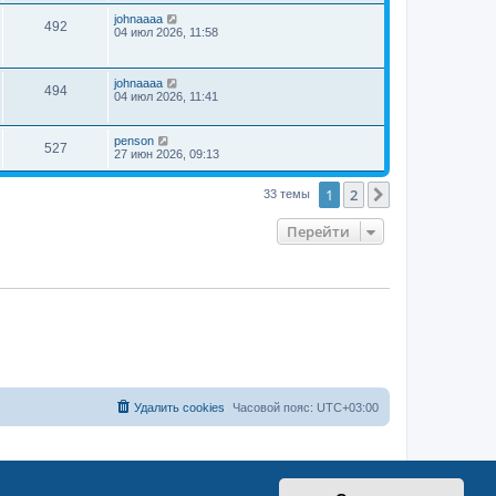
johnaaaa
492
04 июл 2026, 11:58
johnaaaa
494
04 июл 2026, 11:41
penson
527
27 июн 2026, 09:13
1
2
След.
33 темы
Перейти
Удалить cookies
Часовой пояс:
UTC+03:00