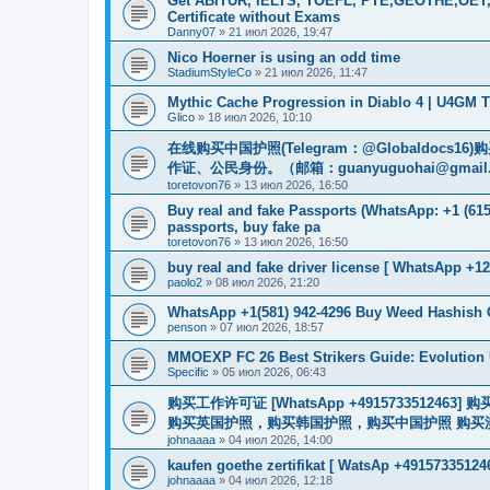
Get ABITUR, IELTS, TOEFL, PTE,GEOTHE,OET,
Certificate without Exams
Danny07
»
21 июл 2026, 19:47
Nico Hoerner is using an odd time
StadiumStyleCo
»
21 июл 2026, 11:47
Mythic Cache Progression in Diablo 4 | U4GM T
Glico
»
18 июл 2026, 10:10
在线购买中国护照(Telegram：@Globaldo
作证、公民身份。（邮箱：
guanyuguohai@gmail
toretovon76
»
13 июл 2026, 16:50
Buy real and fake Passports (WhatsApp: +1 (615)
passports, buy fake pa
toretovon76
»
13 июл 2026, 16:50
buy real and fake driver license [ WhatsApp +12
paolo2
»
08 июл 2026, 21:20
WhatsApp +1(581) 942-4296 Buy Weed Hashish 
penson
»
07 июл 2026, 18:57
MMOEXP FC 26 Best Strikers Guide: Evolution 
Specific
»
05 июл 2026, 06:43
购买工作许可证 [WhatsApp +491573351
购买英国护照，购买韩国护照，购买中国护照 购买澳大利亚电子
johnaaaa
»
04 июл 2026, 14:00
kaufen goethe zertifikat [ WatsAp +49157335124
johnaaaa
»
04 июл 2026, 12:18