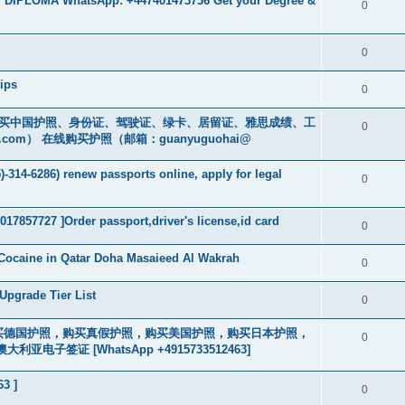
 DIPLOMA WhatsApp: +447401473736 Get your Degree &
0
0
ips
0
cs16)购买中国护照、身份证、驾驶证、绿卡、居留证、雅思成绩、工
0
.com
） 在线购买护照（邮箱：guanyuguohai@
-314-6286) renew passports online, apply for legal
0
017857727 ]Order passport,driver's license,id card
0
Cocaine in Qatar Doha Masaieed Al Wakrah
0
Upgrade Tier List
0
2463] 购买德国护照，购买真假护照，购买美国护照，购买日本护照，
0
签证 [WhatsApp +4915733512463]
63 ]
0