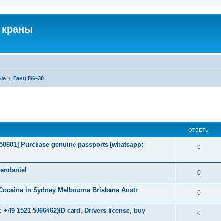
 краны
ые
Ганц 5/6–30
ширенный поиск
ОТВЕТЫ
2050601] Purchase genuine passports [whatsapp:
0
endaniel
0
Cocaine in Sydney Melbourne Brisbane Austr
0
+49 1521 5066462)ID card, Drivers license, buy
0