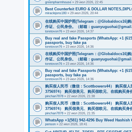
greenpharmhouse
»
29 июл 2026, 22:45
Best Counterfeit EURO & DOLLAR NOTES,DIPLO
miraclejons180
»
29 июл 2026, 20:44
在线购买中国护照(Telegram：@Globaldo
作证、公民身份。（邮箱：
guanyuguohai@gmail
toretovon76
»
23 июл 2026, 14:37
Buy real and fake Passports (WhatsApp: +1 (615)
passports, buy fake pa
toretovon76
»
23 июл 2026, 14:36
在线购买中国护照(Telegram：@Globaldo
作证、公民身份。（邮箱：
guanyuguohai@gmail
toretovon76
»
23 июл 2026, 14:36
Buy real and fake Passports (WhatsApp: +1 (615)
passports, buy fake pa
toretovon76
»
23 июл 2026, 14:36
购买假人民币（微信：Scottbowers44） 购买假人民
3756974） 购买假美元、购买假欧元、在线购买身份
pinchan7878
»
22 июл 2026, 21:38
购买假人民币（微信：Scottbowers44） 购买假人民
3756974） 购买假美元、购买假欧元、在线购买身份
pinchan7878
»
22 июл 2026, 21:35
WhatsApp +1(581) 942-4296 Buy Weed Hashish
penson
»
22 июл 2026, 18:41