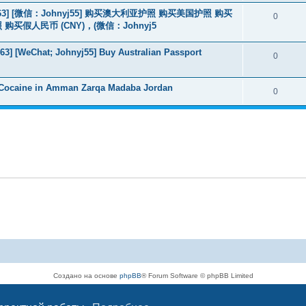
463] [微信：Johnyj55] 购买澳大利亚护照 购买美国护照 购买
0
假人民币 (CNY)，(微信：Johnyj5
3] [WeChat; Johnyj55] Buy Australian Passport
0
 Cocaine in Amman Zarqa Madaba Jordan
0
Создано на основе
phpBB
® Forum Software © phpBB Limited
Русская поддержка phpBB
Конфиденциальность
|
Правила