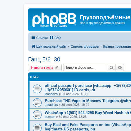
Грузоподъёмные
Всё о грузоподъёмных кранах
Ссылки
FAQ
Центральный сайт
Список форумов
Краны портальн
Ганц 5/6–30
Поиск
Рас
Новая тема
ТЕМЫ
official passport purchase [whatsapp: +1(672)
+1(672)2050601] ID cards, dr
jeannevol
»
04 авг 2026, 11:41
Purchase THC Vape in Moscow Telegram @ahrr
Lestdnks
»
30 июл 2026, 19:24
WhatsApp +1(581) 942-4296 Buy Weed Hashish 
penson
»
30 июл 2026, 18:26
Buy Real and Fake Passports online (WhatsApp: 
legitimate US passports, bu