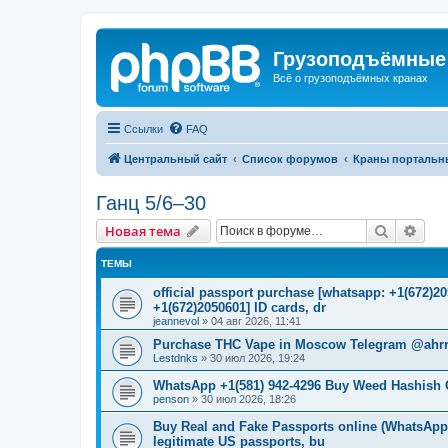
Грузоподъёмные
Всё о грузоподъёмных кранах
Ссылки
FAQ
Центральный сайт
Список форумов
Краны портальн
Ганц 5/6–30
Поиск
Рас
Новая тема
ТЕМЫ
official passport purchase [whatsapp: +1(672)
+1(672)2050601] ID cards, dr
jeannevol
»
04 авг 2026, 11:41
Purchase THC Vape in Moscow Telegram @ahrr
Lestdnks
»
30 июл 2026, 19:24
WhatsApp +1(581) 942-4296 Buy Weed Hashish 
penson
»
30 июл 2026, 18:26
Buy Real and Fake Passports online (WhatsApp: 
legitimate US passports, bu