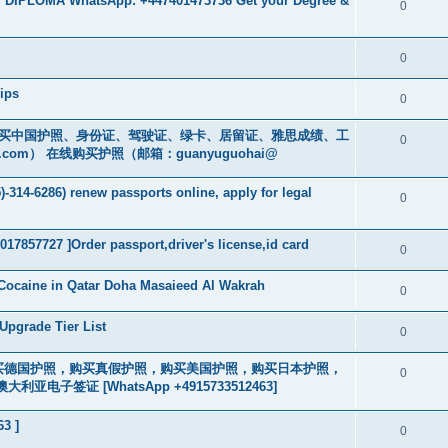
 DIPLOMA WhatsApp: +447401473736 Get your Degree &
0
0
ips
0
cs16)购买中国护照、身份证、驾驶证、绿卡、居留证、雅思成绩、工
0
.com
） 在线购买护照（邮箱：guanyuguohai@
-314-6286) renew passports online, apply for legal
0
017857727 ]Order passport,driver's license,id card
0
Cocaine in Qatar Doha Masaieed Al Wakrah
0
Upgrade Tier List
0
2463] 购买德国护照，购买真假护照，购买美国护照，购买日本护照，
0
签证 [WhatsApp +4915733512463]
63 ]
0