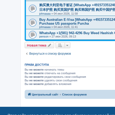
购买澳大利亚电子签证 [WhatsApp +4915733512
日本护照 购买英国护照 购买韩国护照 购买中国护照 购买
johnaaaa
»
04 июл 2026, 11:58
Buy Australian E-Visa [WhatsApp +491573351246
Purchase US passports Purcha
johnaaaa
»
04 июл 2026, 11:41
WhatsApp +1(581) 942-4296 Buy Weed Hashish
penson
»
27 июн 2026, 09:13
Новая тема
Вернуться к списку форумов
ПРАВА ДОСТУПА
Вы
не можете
начинать темы
Вы
не можете
отвечать на сообщения
Вы
не можете
редактировать свои сообщения
Вы
не можете
удалять свои сообщения
Вы
не можете
добавлять вложения
Центральный сайт
Список форумов