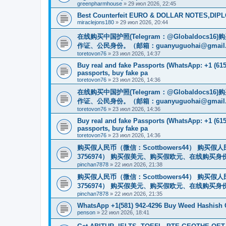
greenpharmhouse
»
29 июл 2026, 22:45
Best Counterfeit EURO & DOLLAR NOTES,DIPLO
miraclejons180
»
29 июл 2026, 20:44
在线购买中国护照(Telegram：@Globaldo
作证、公民身份。（邮箱：
guanyuguohai@gmail
toretovon76
»
23 июл 2026, 14:37
Buy real and fake Passports (WhatsApp: +1 (615)
passports, buy fake pa
toretovon76
»
23 июл 2026, 14:36
在线购买中国护照(Telegram：@Globaldo
作证、公民身份。（邮箱：
guanyuguohai@gmail
toretovon76
»
23 июл 2026, 14:36
Buy real and fake Passports (WhatsApp: +1 (615)
passports, buy fake pa
toretovon76
»
23 июл 2026, 14:36
购买假人民币（微信：Scottbowers44） 购买假人民
3756974） 购买假美元、购买假欧元、在线购买身份
pinchan7878
»
22 июл 2026, 21:38
购买假人民币（微信：Scottbowers44） 购买假人民
3756974） 购买假美元、购买假欧元、在线购买身份
pinchan7878
»
22 июл 2026, 21:35
WhatsApp +1(581) 942-4296 Buy Weed Hashish
penson
»
22 июл 2026, 18:41