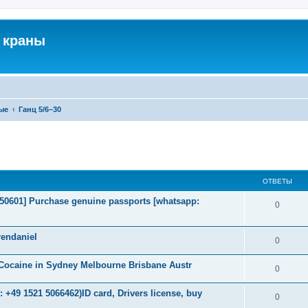
 краны
ые
Ганц 5/6–30
ширенный поиск
ОТВЕТЫ
2050601] Purchase genuine passports [whatsapp:
0
endaniel
0
Cocaine in Sydney Melbourne Brisbane Austr
0
+49 1521 5066462)ID card, Drivers license, buy
0