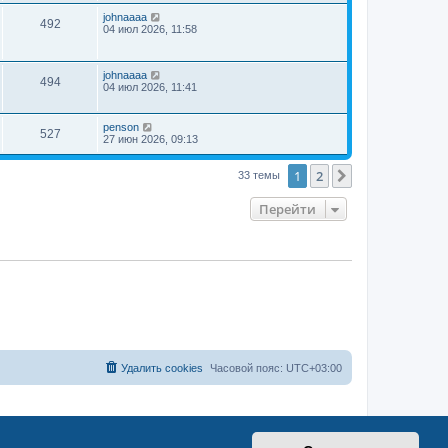
johnaaaa
492
04 июл 2026, 11:58
johnaaaa
494
04 июл 2026, 11:41
penson
527
27 июн 2026, 09:13
1
2
След.
33 темы
Перейти
Удалить cookies
Часовой пояс:
UTC+03:00