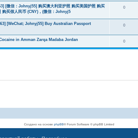
463] [微信：Johnyj55] 购买澳大利亚护照 购买美国护照 购买
0
假人民币 (CNY)，(微信：Johnyj5
3] [WeChat; Johnyj55] Buy Australian Passport
0
 Cocaine in Amman Zarqa Madaba Jordan
0
Создано на основе
phpBB
® Forum Software © phpBB Limited
Русская поддержка phpBB
Конфиденциальность
|
Правила