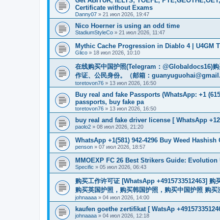
Get ABITUR, IELTS, TOEFL, PTE,GEOTHE,OET,
Certificate without Exams
Danny07
»
21 июл 2026, 19:47
Nico Hoerner is using an odd time
StadiumStyleCo
»
21 июл 2026, 11:47
Mythic Cache Progression in Diablo 4 | U4GM T
Glico
»
18 июл 2026, 10:10
在线购买中国护照(Telegram：@Globaldo
作证、公民身份。（邮箱：
guanyuguohai@gmail
toretovon76
»
13 июл 2026, 16:50
Buy real and fake Passports (WhatsApp: +1 (615)
passports, buy fake pa
toretovon76
»
13 июл 2026, 16:50
buy real and fake driver license [ WhatsApp +12
paolo2
»
08 июл 2026, 21:20
WhatsApp +1(581) 942-4296 Buy Weed Hashish 
penson
»
07 июл 2026, 18:57
MMOEXP FC 26 Best Strikers Guide: Evolution 
Specific
»
05 июл 2026, 06:43
购买工作许可证 [WhatsApp +491573351
购买英国护照，购买韩国护照，购买中国护照 购买澳大利亚电子
johnaaaa
»
04 июл 2026, 14:00
kaufen goethe zertifikat [ WatsAp +49157335124
johnaaaa
»
04 июл 2026, 12:18