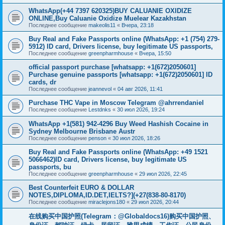
WhatsApp(+44 7397 620325)BUY CALUANIE OXIDIZE
ONLINE,Buy Caluanie Oxidize Muelear Kazakhstan
Последнее сообщение
makeolis11
«
Вчера, 23:18
Buy Real and Fake Passports online (WhatsApp: +1 (754) 279-
5912) ID card, Drivers license, buy legitimate US passports,
Последнее сообщение
greenpharmhouse
«
Вчера, 15:50
official passport purchase [whatsapp: +1(672)2050601]
Purchase genuine passports [whatsapp: +1(672)2050601] ID
cards, dr
Последнее сообщение
jeannevol
«
04 авг 2026, 11:41
Purchase THC Vape in Moscow Telegram @ahrrendaniel
Последнее сообщение
Lestdnks
«
30 июл 2026, 19:24
WhatsApp +1(581) 942-4296 Buy Weed Hashish Cocaine in
Sydney Melbourne Brisbane Austr
Последнее сообщение
penson
«
30 июл 2026, 18:26
Buy Real and Fake Passports online (WhatsApp: +49 1521
5066462)ID card, Drivers license, buy legitimate US
passports, bu
Последнее сообщение
greenpharmhouse
«
29 июл 2026, 22:45
Best Counterfeit EURO & DOLLAR
NOTES,DIPLOMA,ID.DET,IELTS?](+27(838-80-8170)
Последнее сообщение
miraclejons180
«
29 июл 2026, 20:44
在线购买中国护照(Telegram：@Globaldocs16)购买中国护照、