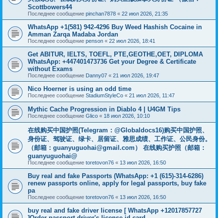
Scottbowers44
Последнее сообщение
pinchan7878
«
22 июл 2026, 21:35
WhatsApp +1(581) 942-4296 Buy Weed Hashish Cocaine in
Amman Zarqa Madaba Jordan
Последнее сообщение
penson
«
22 июл 2026, 18:41
Get ABITUR, IELTS, TOEFL, PTE,GEOTHE,OET, DIPLOMA
WhatsApp: +447401473736 Get your Degree & Certificate
without Exams
Последнее сообщение
Danny07
«
21 июл 2026, 19:47
Nico Hoerner is using an odd time
Последнее сообщение
StadiumStyleCo
«
21 июл 2026, 11:47
Mythic Cache Progression in Diablo 4 | U4GM Tips
Последнее сообщение
Glico
«
18 июл 2026, 10:10
在线购买中国护照(Telegram：@Globaldocs16)购买中国护照、
身份证、驾驶证、绿卡、居留证、雅思成绩、工作证、公民身份。
（邮箱：
guanyuguohai@gmail.com
） 在线购买护照（邮箱：
guanyuguohai@
Последнее сообщение
toretovon76
«
13 июл 2026, 16:50
Buy real and fake Passports (WhatsApp: +1 (615)-314-6286)
renew passports online, apply for legal passports, buy fake
pa
Последнее сообщение
toretovon76
«
13 июл 2026, 16:50
buy real and fake driver license [ WhatsApp +12017857727
]Order passport,driver's license,id card