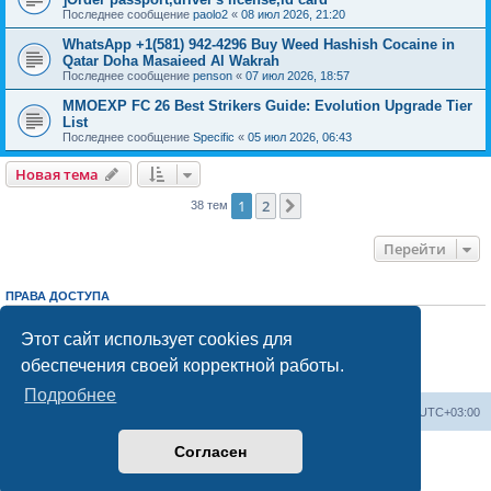
Последнее сообщение
paolo2
«
08 июл 2026, 21:20
WhatsApp +1(581) 942-4296 Buy Weed Hashish Cocaine in
Qatar Doha Masaieed Al Wakrah
Последнее сообщение
penson
«
07 июл 2026, 18:57
MMOEXP FC 26 Best Strikers Guide: Evolution Upgrade Tier
List
Последнее сообщение
Specific
«
05 июл 2026, 06:43
Новая тема
1
2
След.
38 тем
Перейти
ПРАВА ДОСТУПА
Вы
не можете
начинать темы
Вы
не можете
отвечать на сообщения
Этот сайт использует cookies для
Вы
не можете
редактировать свои сообщения
обеспечения своей корректной работы.
Вы
не можете
удалять свои сообщения
Вы
не можете
добавлять вложения
Подробнее
Центральный сайт
Список форумов
Часовой пояс:
UTC+03:00
Согласен
Создано на основе
phpBB
® Forum Software © phpBB Limited
Русская поддержка phpBB
Конфиденциальность
|
Правила