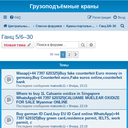
Грузоподъёмные краны
FAQ
Регистрация
Вход
П
Центральный сайт
Список форумов
Краны портальные
Ганц 5/6–30
о
Ганц 5/6–30
и
Поиск
Расширенный пои
Новая тема
с
к
1
2
След.
38 тем
Темы
Wasap{+44 7397 620325}Buy fake counterfeit Euro money in
germany,Buy Counterfeit euro,Fake euros online,counterfeit
bank
Последнее сообщение
makeolis11
«
Вчера, 23:21
Where to buy 1L Caluanie oxidize in Singapore
WhatsApp(+44 7397 620325)CALUANIE MUELEAR OXIDIZE
FOR SALE Myanmar ONLINE
Последнее сообщение
makeolis11
«
Вчера, 23:19
Buy german ID Card,buy EU ID Card online WhatsApp(+44
7397 620325)Buy green card,residence permit, IELTS, work
permit, c
Последнее сообщение
makeolis11
«
Вчера, 23:19