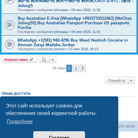
国护照 购买韩国护照 购买中国护照 购买假人民币 (CNY)，(微信：
Johnyj5
Последнее сообщение
johnaaaa
«
04 июл 2026, 11:58
Buy Australian E-Visa [WhatsApp +4915733512463] [WeChat;
Johnyj55] Buy Australian Passport Purchase US passports
Purcha
Последнее сообщение
johnaaaa
«
04 июл 2026, 11:41
WhatsApp +1(581) 942-4296 Buy Weed Hashish Cocaine in
Amman Zarqa Madaba Jordan
Последнее сообщение
penson
«
27 июн 2026, 09:13
Новая тема
1
2
След.
33 темы
Перейти
ПРАВА ДОСТУПА
Вы
не можете
начинать темы
Вы
не можете
отвечать на сообщения
Этот сайт использует cookies для
Вы
не можете
редактировать свои сообщения
обеспечения своей корректной работы.
Вы
не можете
удалять свои сообщения
Вы
не можете
добавлять вложения
Подробнее
Центральный сайт
Список форумов
Часовой пояс:
UTC+03:00
Согласен
Создано на основе
phpBB
® Forum Software © phpBB Limited