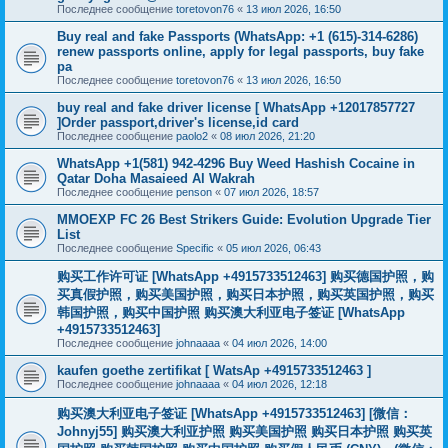
Последнее сообщение
toretovon76
«
13 июл 2026, 16:50
Buy real and fake Passports (WhatsApp: +1 (615)-314-6286)
renew passports online, apply for legal passports, buy fake
pa
Последнее сообщение
toretovon76
«
13 июл 2026, 16:50
buy real and fake driver license [ WhatsApp +12017857727
]Order passport,driver's license,id card
Последнее сообщение
paolo2
«
08 июл 2026, 21:20
WhatsApp +1(581) 942-4296 Buy Weed Hashish Cocaine in
Qatar Doha Masaieed Al Wakrah
Последнее сообщение
penson
«
07 июл 2026, 18:57
MMOEXP FC 26 Best Strikers Guide: Evolution Upgrade Tier
List
Последнее сообщение
Specific
«
05 июл 2026, 06:43
购买工作许可证 [WhatsApp +4915733512463] 购买德国护照，购
买真假护照，购买美国护照，购买日本护照，购买英国护照，购买
韩国护照，购买中国护照 购买澳大利亚电子签证 [WhatsApp
+4915733512463]
Последнее сообщение
johnaaaa
«
04 июл 2026, 14:00
kaufen goethe zertifikat [ WatsAp +4915733512463 ]
Последнее сообщение
johnaaaa
«
04 июл 2026, 12:18
购买澳大利亚电子签证 [WhatsApp +4915733512463] [微信：
Johnyj55] 购买澳大利亚护照 购买美国护照 购买日本护照 购买英