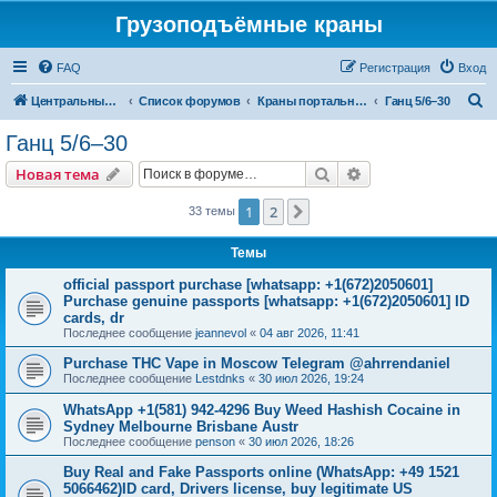
Грузоподъёмные краны
FAQ
Регистрация
Вход
П
Центральный сайт
Список форумов
Краны портальные
Ганц 5/6–30
о
Ганц 5/6–30
и
Поиск
Расширенный пои
Новая тема
с
к
1
2
След.
33 темы
Темы
official passport purchase [whatsapp: +1(672)2050601]
Purchase genuine passports [whatsapp: +1(672)2050601] ID
cards, dr
Последнее сообщение
jeannevol
«
04 авг 2026, 11:41
Purchase THC Vape in Moscow Telegram @ahrrendaniel
Последнее сообщение
Lestdnks
«
30 июл 2026, 19:24
WhatsApp +1(581) 942-4296 Buy Weed Hashish Cocaine in
Sydney Melbourne Brisbane Austr
Последнее сообщение
penson
«
30 июл 2026, 18:26
Buy Real and Fake Passports online (WhatsApp: +49 1521
5066462)ID card, Drivers license, buy legitimate US