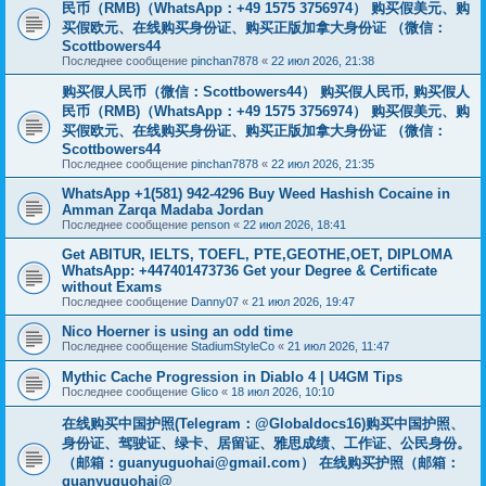
民币（RMB)（WhatsApp：+49 1575 3756974） 购买假美元、购
买假欧元、在线购买身份证、购买正版加拿大身份证 （微信：
Scottbowers44
Последнее сообщение
pinchan7878
«
22 июл 2026, 21:38
购买假人民币（微信：Scottbowers44） 购买假人民币, 购买假人
民币（RMB)（WhatsApp：+49 1575 3756974） 购买假美元、购
买假欧元、在线购买身份证、购买正版加拿大身份证 （微信：
Scottbowers44
Последнее сообщение
pinchan7878
«
22 июл 2026, 21:35
WhatsApp +1(581) 942-4296 Buy Weed Hashish Cocaine in
Amman Zarqa Madaba Jordan
Последнее сообщение
penson
«
22 июл 2026, 18:41
Get ABITUR, IELTS, TOEFL, PTE,GEOTHE,OET, DIPLOMA
WhatsApp: +447401473736 Get your Degree & Certificate
without Exams
Последнее сообщение
Danny07
«
21 июл 2026, 19:47
Nico Hoerner is using an odd time
Последнее сообщение
StadiumStyleCo
«
21 июл 2026, 11:47
Mythic Cache Progression in Diablo 4 | U4GM Tips
Последнее сообщение
Glico
«
18 июл 2026, 10:10
在线购买中国护照(Telegram：@Globaldocs16)购买中国护照、
身份证、驾驶证、绿卡、居留证、雅思成绩、工作证、公民身份。
（邮箱：
guanyuguohai@gmail.com
） 在线购买护照（邮箱：
guanyuguohai@