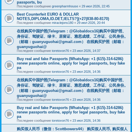
passports, bu
Последнее сообщение
greenpharmhouse
«
29 июл 2026, 22:45
Best Counterfeit EURO & DOLLAR
NOTES,DIPLOMA,ID.DET,IELTS?](+27(838-80-8170)
Последнее сообщение
miraclejons180
«
29 июл 2026, 20:44
在线购买中国护照(Telegram：@Globaldocs16)购买中国护照、
身份证、驾驶证、绿卡、居留证、雅思成绩、工作证、公民身份。
（邮箱：
guanyuguohai@gmail.com
） 在线购买护照（邮箱：
guanyuguohai@
Последнее сообщение
toretovon76
«
23 июл 2026, 14:37
Buy real and fake Passports (WhatsApp: +1 (615)-314-6286)
renew passports online, apply for legal passports, buy fake
pa
Последнее сообщение
toretovon76
«
23 июл 2026, 14:36
在线购买中国护照(Telegram：@Globaldocs16)购买中国护照、
身份证、驾驶证、绿卡、居留证、雅思成绩、工作证、公民身份。
（邮箱：
guanyuguohai@gmail.com
） 在线购买护照（邮箱：
guanyuguohai@
Последнее сообщение
toretovon76
«
23 июл 2026, 14:36
Buy real and fake Passports (WhatsApp: +1 (615)-314-6286)
renew passports online, apply for legal passports, buy fake
pa
Последнее сообщение
toretovon76
«
23 июл 2026, 14:36
购买假人民币（微信：Scottbowers44） 购买假人民币, 购买假人