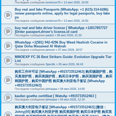
Последнее сообщение
toretovon76
«
13 июл 2026, 16:50
Buy real and fake Passports (WhatsApp: +1 (615)-314-6286)
renew passports online, apply for legal passports, buy fake
pa
Последнее сообщение
toretovon76
«
13 июл 2026, 16:50
buy real and fake driver license [ WhatsApp +12017857727
]Order passport,driver's license,id card
Последнее сообщение
paolo2
«
08 июл 2026, 21:20
WhatsApp +1(581) 942-4296 Buy Weed Hashish Cocaine in
Qatar Doha Masaieed Al Wakrah
Последнее сообщение
penson
«
07 июл 2026, 18:57
MMOEXP FC 26 Best Strikers Guide: Evolution Upgrade Tier
List
Последнее сообщение
Specific
«
05 июл 2026, 06:43
购买工作许可证 [WhatsApp +4915733512463] 购买德国护照，购
买真假护照，购买美国护照，购买日本护照，购买英国护照，购买
韩国护照，购买中国护照 购买澳大利亚电子签证 [WhatsApp
+4915733512463]
Последнее сообщение
johnaaaa
«
04 июл 2026, 14:00
kaufen goethe zertifikat [ WatsAp +4915733512463 ]
Последнее сообщение
johnaaaa
«
04 июл 2026, 12:18
购买澳大利亚电子签证 [WhatsApp +4915733512463] [微信：
Johnyj55] 购买澳大利亚护照 购买美国护照 购买日本护照 购买英