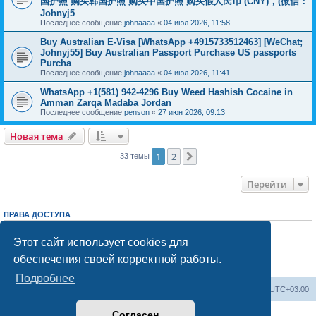
国护照 购买韩国护照 购买中国护照 购买假人民币 (CNY)，(微信：
Johnyj5
Последнее сообщение
johnaaaa
«
04 июл 2026, 11:58
Buy Australian E-Visa [WhatsApp +4915733512463] [WeChat;
Johnyj55] Buy Australian Passport Purchase US passports
Purcha
Последнее сообщение
johnaaaa
«
04 июл 2026, 11:41
WhatsApp +1(581) 942-4296 Buy Weed Hashish Cocaine in
Amman Zarqa Madaba Jordan
Последнее сообщение
penson
«
27 июн 2026, 09:13
Новая тема
1
2
След.
33 темы
Перейти
ПРАВА ДОСТУПА
Вы
не можете
начинать темы
Вы
не можете
отвечать на сообщения
Этот сайт использует cookies для
Вы
не можете
редактировать свои сообщения
обеспечения своей корректной работы.
Вы
не можете
удалять свои сообщения
Вы
не можете
добавлять вложения
Подробнее
Центральный сайт
Список форумов
Часовой пояс:
UTC+03:00
Согласен
Создано на основе
phpBB
® Forum Software © phpBB Limited