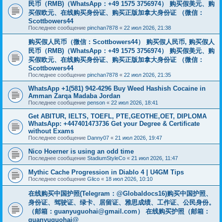
民币（RMB)（WhatsApp：+49 1575 3756974） 购买假美元、购
买假欧元、在线购买身份证、购买正版加拿大身份证 （微信：
Scottbowers44
Последнее сообщение
pinchan7878
«
22 июл 2026, 21:38
购买假人民币（微信：Scottbowers44） 购买假人民币, 购买假人
民币（RMB)（WhatsApp：+49 1575 3756974） 购买假美元、购
买假欧元、在线购买身份证、购买正版加拿大身份证 （微信：
Scottbowers44
Последнее сообщение
pinchan7878
«
22 июл 2026, 21:35
WhatsApp +1(581) 942-4296 Buy Weed Hashish Cocaine in
Amman Zarqa Madaba Jordan
Последнее сообщение
penson
«
22 июл 2026, 18:41
Get ABITUR, IELTS, TOEFL, PTE,GEOTHE,OET, DIPLOMA
WhatsApp: +447401473736 Get your Degree & Certificate
without Exams
Последнее сообщение
Danny07
«
21 июл 2026, 19:47
Nico Hoerner is using an odd time
Последнее сообщение
StadiumStyleCo
«
21 июл 2026, 11:47
Mythic Cache Progression in Diablo 4 | U4GM Tips
Последнее сообщение
Glico
«
18 июл 2026, 10:10
在线购买中国护照(Telegram：@Globaldocs16)购买中国护照、
身份证、驾驶证、绿卡、居留证、雅思成绩、工作证、公民身份。
（邮箱：
guanyuguohai@gmail.com
） 在线购买护照（邮箱：
guanyuguohai@