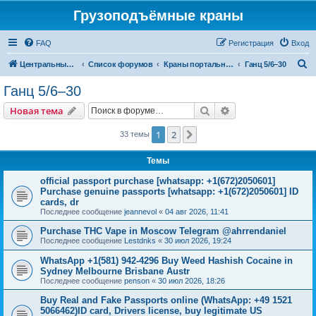
Грузоподъёмные краны
FAQ
Регистрация
Вход
П
Центральный сайт
Список форумов
Краны портальные
Ганц 5/6–30
о
Ганц 5/6–30
и
Поиск
Расширенный пои
Новая тема
с
к
1
2
След.
33 темы
Темы
official passport purchase [whatsapp: +1(672)2050601]
Purchase genuine passports [whatsapp: +1(672)2050601] ID
cards, dr
Последнее сообщение
jeannevol
«
04 авг 2026, 11:41
Purchase THC Vape in Moscow Telegram @ahrrendaniel
Последнее сообщение
Lestdnks
«
30 июл 2026, 19:24
WhatsApp +1(581) 942-4296 Buy Weed Hashish Cocaine in
Sydney Melbourne Brisbane Austr
Последнее сообщение
penson
«
30 июл 2026, 18:26
Buy Real and Fake Passports online (WhatsApp: +49 1521
5066462)ID card, Drivers license, buy legitimate US