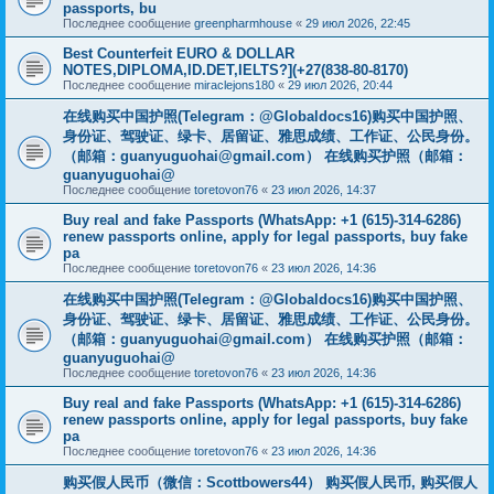
passports, bu
Последнее сообщение
greenpharmhouse
«
29 июл 2026, 22:45
Best Counterfeit EURO & DOLLAR
NOTES,DIPLOMA,ID.DET,IELTS?](+27(838-80-8170)
Последнее сообщение
miraclejons180
«
29 июл 2026, 20:44
在线购买中国护照(Telegram：@Globaldocs16)购买中国护照、
身份证、驾驶证、绿卡、居留证、雅思成绩、工作证、公民身份。
（邮箱：
guanyuguohai@gmail.com
） 在线购买护照（邮箱：
guanyuguohai@
Последнее сообщение
toretovon76
«
23 июл 2026, 14:37
Buy real and fake Passports (WhatsApp: +1 (615)-314-6286)
renew passports online, apply for legal passports, buy fake
pa
Последнее сообщение
toretovon76
«
23 июл 2026, 14:36
在线购买中国护照(Telegram：@Globaldocs16)购买中国护照、
身份证、驾驶证、绿卡、居留证、雅思成绩、工作证、公民身份。
（邮箱：
guanyuguohai@gmail.com
） 在线购买护照（邮箱：
guanyuguohai@
Последнее сообщение
toretovon76
«
23 июл 2026, 14:36
Buy real and fake Passports (WhatsApp: +1 (615)-314-6286)
renew passports online, apply for legal passports, buy fake
pa
Последнее сообщение
toretovon76
«
23 июл 2026, 14:36
购买假人民币（微信：Scottbowers44） 购买假人民币, 购买假人