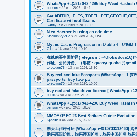
WhatsApp +1(581) 942-4296 Buy Weed Hashish
penson
»
22 июл 2026, 18:41
Get ABITUR, IELTS, TOEFL, PTE,GEOTHE,OET,
Certificate without Exams
Danny07
»
21 июл 2026, 19:47
Nico Hoerner is using an odd time
StadiumStyleCo
»
21 июл 2026, 11:47
Mythic Cache Progression in Diablo 4 | U4GM T
Glico
»
18 июл 2026, 10:10
在线购买中国护照(Telegram：@Globaldo
作证、公民身份。（邮箱：
guanyuguohai@gmail
toretovon76
»
13 июл 2026, 16:50
Buy real and fake Passports (WhatsApp: +1 (615)
passports, buy fake pa
toretovon76
»
13 июл 2026, 16:50
buy real and fake driver license [ WhatsApp +12
paolo2
»
08 июл 2026, 21:20
WhatsApp +1(581) 942-4296 Buy Weed Hashish 
penson
»
07 июл 2026, 18:57
MMOEXP FC 26 Best Strikers Guide: Evolution 
Specific
»
05 июл 2026, 06:43
购买工作许可证 [WhatsApp +491573351
购买英国护照，购买韩国护照，购买中国护照 购买澳大利亚电子