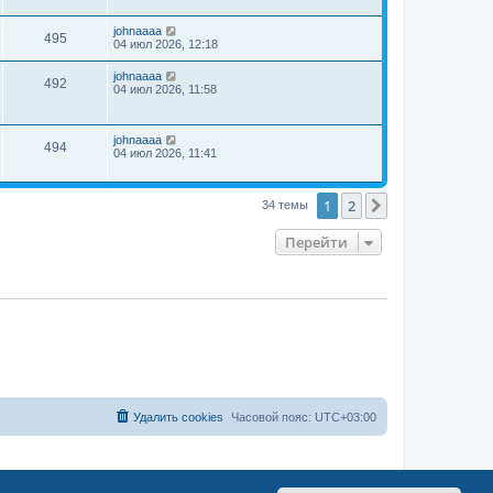
johnaaaa
495
04 июл 2026, 12:18
johnaaaa
492
04 июл 2026, 11:58
johnaaaa
494
04 июл 2026, 11:41
1
2
След.
34 темы
Перейти
Удалить cookies
Часовой пояс:
UTC+03:00