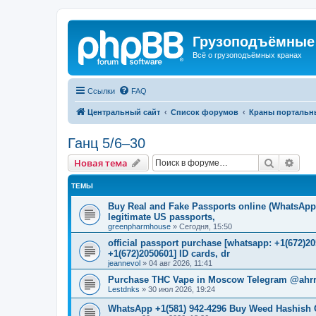
Грузоподъёмные
Всё о грузоподъёмных кранах
Ссылки
FAQ
Центральный сайт
Список форумов
Краны портальн
Ганц 5/6–30
Поиск
Рас
Новая тема
ТЕМЫ
Buy Real and Fake Passports online (WhatsApp: 
legitimate US passports,
greenpharmhouse
»
Сегодня, 15:50
official passport purchase [whatsapp: +1(672)
+1(672)2050601] ID cards, dr
jeannevol
»
04 авг 2026, 11:41
Purchase THC Vape in Moscow Telegram @ahrr
Lestdnks
»
30 июл 2026, 19:24
WhatsApp +1(581) 942-4296 Buy Weed Hashish 