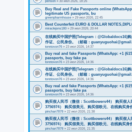
penson
»
30 июл 2026, 18:26
Buy Real and Fake Passports online (WhatsApp: 
legitimate US passports, bu
greenpharmhouse
»
29 июл 2026, 22:45
Best Counterfeit EURO & DOLLAR NOTES,DIPLO
miraclejons180
»
29 июл 2026, 20:44
在线购买中国护照(Telegram：@Globaldo
作证、公民身份。（邮箱：
guanyuguohai@gmail
toretovon76
»
23 июл 2026, 14:37
Buy real and fake Passports (WhatsApp: +1 (615)
passports, buy fake pa
toretovon76
»
23 июл 2026, 14:36
在线购买中国护照(Telegram：@Globaldo
作证、公民身份。（邮箱：
guanyuguohai@gmail
toretovon76
»
23 июл 2026, 14:36
Buy real and fake Passports (WhatsApp: +1 (615)
passports, buy fake pa
toretovon76
»
23 июл 2026, 14:36
购买假人民币（微信：Scottbowers44） 购买假人民
3756974） 购买假美元、购买假欧元、在线购买身份
pinchan7878
»
22 июл 2026, 21:38
购买假人民币（微信：Scottbowers44） 购买假人民
3756974） 购买假美元、购买假欧元、在线购买身份
pinchan7878
»
22 июл 2026, 21:35