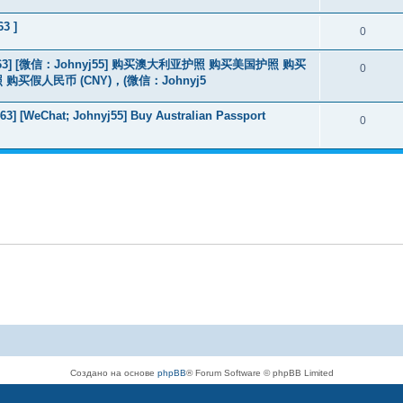
63 ]
0
463] [微信：Johnyj55] 购买澳大利亚护照 购买美国护照 购买
0
假人民币 (CNY)，(微信：Johnyj5
3] [WeChat; Johnyj55] Buy Australian Passport
0
Создано на основе
phpBB
® Forum Software © phpBB Limited
Русская поддержка phpBB