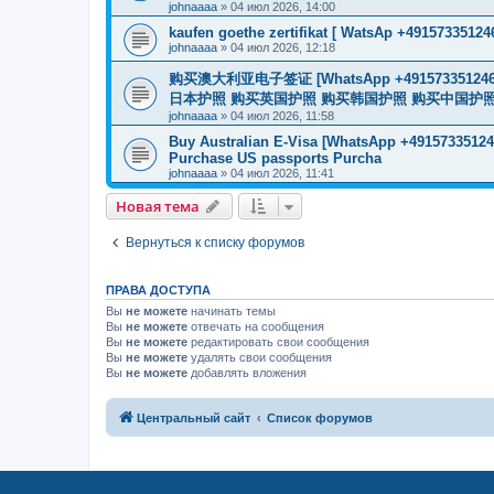
johnaaaa
»
04 июл 2026, 14:00
kaufen goethe zertifikat [ WatsAp +49157335124
johnaaaa
»
04 июл 2026, 12:18
购买澳大利亚电子签证 [WhatsApp +4915733512
日本护照 购买英国护照 购买韩国护照 购买中国护照 购买
johnaaaa
»
04 июл 2026, 11:58
Buy Australian E-Visa [WhatsApp +491573351246
Purchase US passports Purcha
johnaaaa
»
04 июл 2026, 11:41
Новая тема
Вернуться к списку форумов
ПРАВА ДОСТУПА
Вы
не можете
начинать темы
Вы
не можете
отвечать на сообщения
Вы
не можете
редактировать свои сообщения
Вы
не можете
удалять свои сообщения
Вы
не можете
добавлять вложения
Центральный сайт
Список форумов