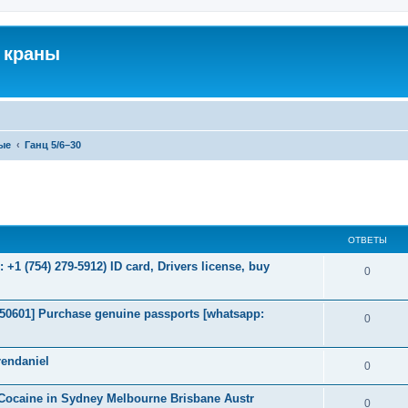
 краны
ые
Ганц 5/6–30
ширенный поиск
ОТВЕТЫ
+1 (754) 279-5912) ID card, Drivers license, buy
0
2050601] Purchase genuine passports [whatsapp:
0
endaniel
0
Cocaine in Sydney Melbourne Brisbane Austr
0