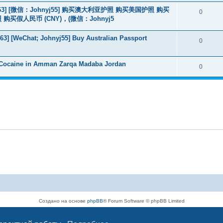
463] [微信：Johnyj55] 购买澳大利亚护照 购买美国护照 购买
0
假人民币 (CNY)，(微信：Johnyj5
3] [WeChat; Johnyj55] Buy Australian Passport
0
 Cocaine in Amman Zarqa Madaba Jordan
0
Создано на основе
phpBB
® Forum Software © phpBB Limited
Русская поддержка phpBB
Конфиденциальность
|
Правила