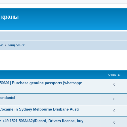
 краны
ые
Ганц 5/6–30
ширенный поиск
ОТВЕТЫ
2050601] Purchase genuine passports [whatsapp:
0
endaniel
0
Cocaine in Sydney Melbourne Brisbane Austr
0
+49 1521 5066462)ID card, Drivers license, buy
0