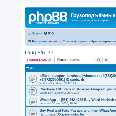
Грузоподъёмные
Всё о грузоподъёмных кранах
Ссылки
FAQ
Центральный сайт
Список форумов
Краны портальн
Ганц 5/6–30
Поиск
Рас
Новая тема
ТЕМЫ
official passport purchase [whatsapp: +1(672)
+1(672)2050601] ID cards, dr
jeannevol
»
04 авг 2026, 11:41
Purchase THC Vape in Moscow Telegram @ahrr
Lestdnks
»
30 июл 2026, 19:24
WhatsApp +1(581) 942-4296 Buy Weed Hashish 
penson
»
30 июл 2026, 18:26
Buy Real and Fake Passports online (WhatsApp: 
legitimate US passports, bu