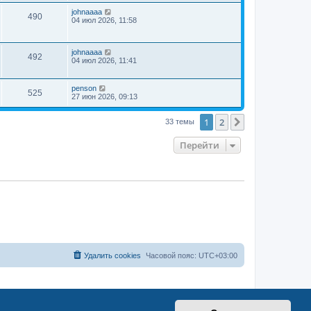
johnaaaa
490
04 июл 2026, 11:58
johnaaaa
492
04 июл 2026, 11:41
penson
525
27 июн 2026, 09:13
1
2
След.
33 темы
Перейти
Удалить cookies
Часовой пояс:
UTC+03:00