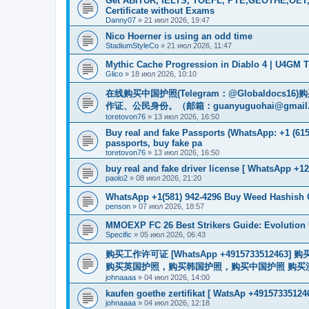
Get ABITUR, IELTS, TOEFL, PTE,GEOTHE,OET,
Certificate without Exams
Danny07
»
21 июл 2026, 19:47
Nico Hoerner is using an odd time
StadiumStyleCo
»
21 июл 2026, 11:47
Mythic Cache Progression in Diablo 4 | U4GM T
Glico
»
18 июл 2026, 10:10
在线购买中国护照(Telegram：@Globaldo
作证、公民身份。（邮箱：
guanyuguohai@gmail
toretovon76
»
13 июл 2026, 16:50
Buy real and fake Passports (WhatsApp: +1 (615)
passports, buy fake pa
toretovon76
»
13 июл 2026, 16:50
buy real and fake driver license [ WhatsApp +12
paolo2
»
08 июл 2026, 21:20
WhatsApp +1(581) 942-4296 Buy Weed Hashish 
penson
»
07 июл 2026, 18:57
MMOEXP FC 26 Best Strikers Guide: Evolution 
Specific
»
05 июл 2026, 06:43
购买工作许可证 [WhatsApp +491573351
购买英国护照，购买韩国护照，购买中国护照 购买澳大利亚电子
johnaaaa
»
04 июл 2026, 14:00
kaufen goethe zertifikat [ WatsAp +49157335124
johnaaaa
»
04 июл 2026, 12:18