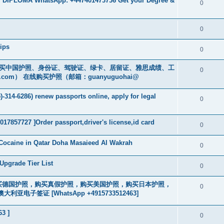
 DIPLOMA WhatsApp: +447401473736 Get your Degree &
0
0
ips
0
cs16)购买中国护照、身份证、驾驶证、绿卡、居留证、雅思成绩、工
0
.com
） 在线购买护照（邮箱：guanyuguohai@
-314-6286) renew passports online, apply for legal
0
017857727 ]Order passport,driver's license,id card
0
Cocaine in Qatar Doha Masaieed Al Wakrah
0
Upgrade Tier List
0
2463] 购买德国护照，购买真假护照，购买美国护照，购买日本护照，
0
签证 [WhatsApp +4915733512463]
63 ]
0