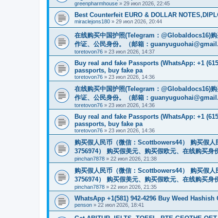
greenpharmhouse
»
29 июл 2026, 22:45
Best Counterfeit EURO & DOLLAR NOTES,DIPLO
miraclejons180
»
29 июл 2026, 20:44
在线购买中国护照(Telegram：@Globaldo
作证、公民身份。（邮箱：
guanyuguohai@gmail
toretovon76
»
23 июл 2026, 14:37
Buy real and fake Passports (WhatsApp: +1 (615)
passports, buy fake pa
toretovon76
»
23 июл 2026, 14:36
在线购买中国护照(Telegram：@Globaldo
作证、公民身份。（邮箱：
guanyuguohai@gmail
toretovon76
»
23 июл 2026, 14:36
Buy real and fake Passports (WhatsApp: +1 (615)
passports, buy fake pa
toretovon76
»
23 июл 2026, 14:36
购买假人民币（微信：Scottbowers44） 购买假人民
3756974） 购买假美元、购买假欧元、在线购买身份
pinchan7878
»
22 июл 2026, 21:38
购买假人民币（微信：Scottbowers44） 购买假人民
3756974） 购买假美元、购买假欧元、在线购买身份
pinchan7878
»
22 июл 2026, 21:35
WhatsApp +1(581) 942-4296 Buy Weed Hashish
penson
»
22 июл 2026, 18:41