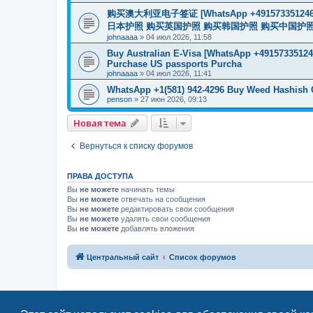
购买澳大利亚电子签证 [WhatsApp +4915733512
日本护照 购买英国护照 购买韩国护照 购买中国护照 购买
johnaaaa
»
04 июл 2026, 11:58
Buy Australian E-Visa [WhatsApp +491573351246
Purchase US passports Purcha
johnaaaa
»
04 июл 2026, 11:41
WhatsApp +1(581) 942-4296 Buy Weed Hashish
penson
»
27 июн 2026, 09:13
Новая тема
Вернуться к списку форумов
ПРАВА ДОСТУПА
Вы
не можете
начинать темы
Вы
не можете
отвечать на сообщения
Вы
не можете
редактировать свои сообщения
Вы
не можете
удалять свои сообщения
Вы
не можете
добавлять вложения
Центральный сайт
Список форумов