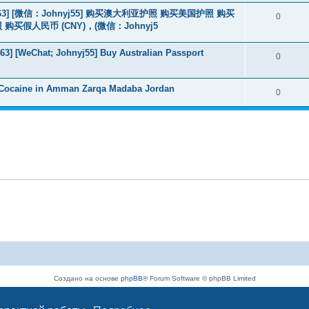
463] [微信：Johnyj55] 购买澳大利亚护照 购买美国护照 购买
0
假人民币 (CNY)，(微信：Johnyj5
3] [WeChat; Johnyj55] Buy Australian Passport
0
 Cocaine in Amman Zarqa Madaba Jordan
0
Создано на основе
phpBB
® Forum Software © phpBB Limited
Русская поддержка phpBB
Конфиденциальность
|
Правила