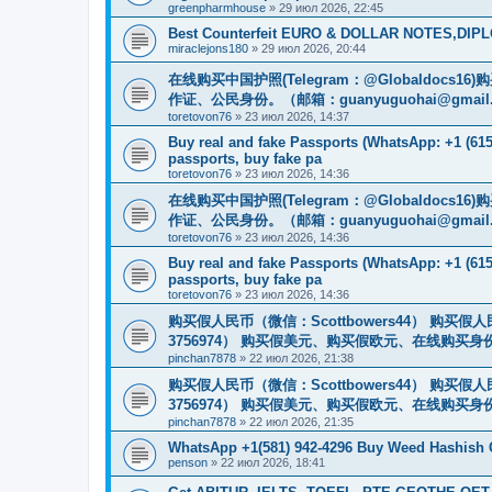
greenpharmhouse
»
29 июл 2026, 22:45
Best Counterfeit EURO & DOLLAR NOTES,DIPLO
miraclejons180
»
29 июл 2026, 20:44
在线购买中国护照(Telegram：@Globaldo
作证、公民身份。（邮箱：
guanyuguohai@gmail
toretovon76
»
23 июл 2026, 14:37
Buy real and fake Passports (WhatsApp: +1 (615)
passports, buy fake pa
toretovon76
»
23 июл 2026, 14:36
在线购买中国护照(Telegram：@Globaldo
作证、公民身份。（邮箱：
guanyuguohai@gmail
toretovon76
»
23 июл 2026, 14:36
Buy real and fake Passports (WhatsApp: +1 (615)
passports, buy fake pa
toretovon76
»
23 июл 2026, 14:36
购买假人民币（微信：Scottbowers44） 购买假人民
3756974） 购买假美元、购买假欧元、在线购买身份
pinchan7878
»
22 июл 2026, 21:38
购买假人民币（微信：Scottbowers44） 购买假人民
3756974） 购买假美元、购买假欧元、在线购买身份
pinchan7878
»
22 июл 2026, 21:35
WhatsApp +1(581) 942-4296 Buy Weed Hashish
penson
»
22 июл 2026, 18:41