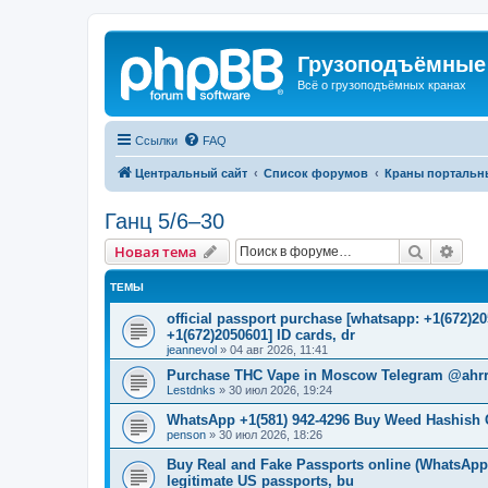
Грузоподъёмные
Всё о грузоподъёмных кранах
Ссылки
FAQ
Центральный сайт
Список форумов
Краны портальн
Ганц 5/6–30
Поиск
Рас
Новая тема
ТЕМЫ
official passport purchase [whatsapp: +1(672)
+1(672)2050601] ID cards, dr
jeannevol
»
04 авг 2026, 11:41
Purchase THC Vape in Moscow Telegram @ahrr
Lestdnks
»
30 июл 2026, 19:24
WhatsApp +1(581) 942-4296 Buy Weed Hashish 
penson
»
30 июл 2026, 18:26
Buy Real and Fake Passports online (WhatsApp: 
legitimate US passports, bu