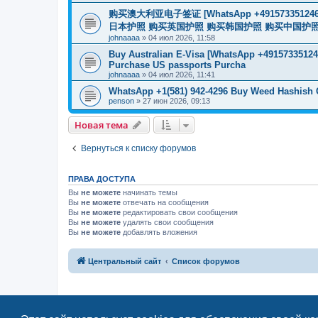
购买澳大利亚电子签证 [WhatsApp +4915733512
日本护照 购买英国护照 购买韩国护照 购买中国护照 购买
johnaaaa
»
04 июл 2026, 11:58
Buy Australian E-Visa [WhatsApp +491573351246
Purchase US passports Purcha
johnaaaa
»
04 июл 2026, 11:41
WhatsApp +1(581) 942-4296 Buy Weed Hashish
penson
»
27 июн 2026, 09:13
Новая тема
Вернуться к списку форумов
ПРАВА ДОСТУПА
Вы
не можете
начинать темы
Вы
не можете
отвечать на сообщения
Вы
не можете
редактировать свои сообщения
Вы
не можете
удалять свои сообщения
Вы
не можете
добавлять вложения
Центральный сайт
Список форумов