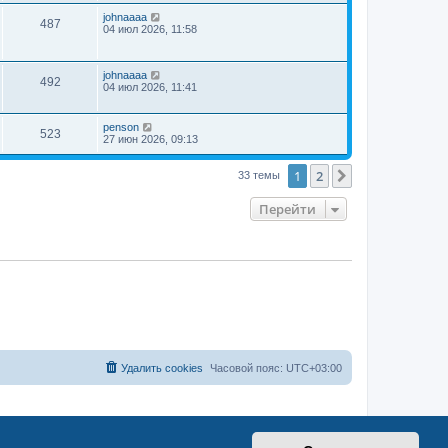
johnaaaa
487
04 июл 2026, 11:58
johnaaaa
492
04 июл 2026, 11:41
penson
523
27 июн 2026, 09:13
1
2
След.
33 темы
Перейти
Удалить cookies
Часовой пояс:
UTC+03:00