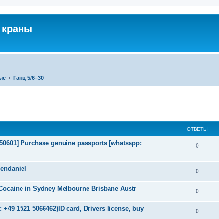
 краны
ые
Ганц 5/6–30
ширенный поиск
ОТВЕТЫ
2050601] Purchase genuine passports [whatsapp:
0
endaniel
0
Cocaine in Sydney Melbourne Brisbane Austr
0
+49 1521 5066462)ID card, Drivers license, buy
0