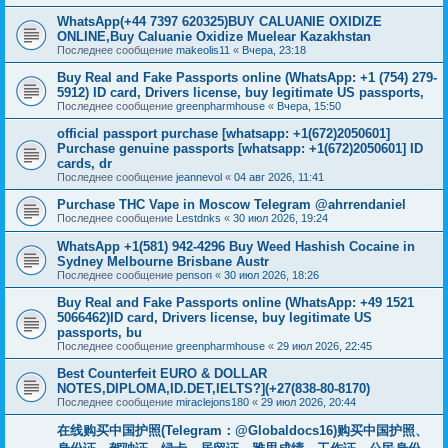
WhatsApp(+44 7397 620325)BUY CALUANIE OXIDIZE
ONLINE,Buy Caluanie Oxidize Muelear Kazakhstan
Последнее сообщение
makeolis11
«
Вчера, 23:18
Buy Real and Fake Passports online (WhatsApp: +1 (754) 279-
5912) ID card, Drivers license, buy legitimate US passports,
Последнее сообщение
greenpharmhouse
«
Вчера, 15:50
official passport purchase [whatsapp: +1(672)2050601]
Purchase genuine passports [whatsapp: +1(672)2050601] ID
cards, dr
Последнее сообщение
jeannevol
«
04 авг 2026, 11:41
Purchase THC Vape in Moscow Telegram @ahrrendaniel
Последнее сообщение
Lestdnks
«
30 июл 2026, 19:24
WhatsApp +1(581) 942-4296 Buy Weed Hashish Cocaine in
Sydney Melbourne Brisbane Austr
Последнее сообщение
penson
«
30 июл 2026, 18:26
Buy Real and Fake Passports online (WhatsApp: +49 1521
5066462)ID card, Drivers license, buy legitimate US
passports, bu
Последнее сообщение
greenpharmhouse
«
29 июл 2026, 22:45
Best Counterfeit EURO & DOLLAR
NOTES,DIPLOMA,ID.DET,IELTS?](+27(838-80-8170)
Последнее сообщение
miraclejons180
«
29 июл 2026, 20:44
在线购买中国护照(Telegram：@Globaldocs16)购买中国护照、