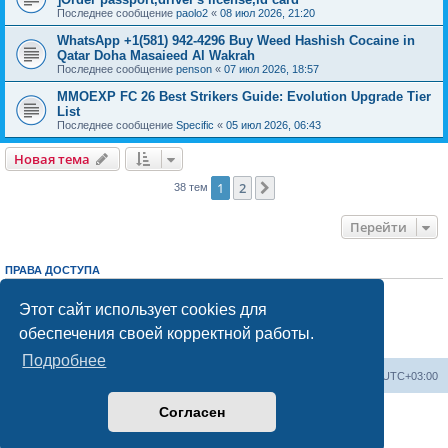
Последнее сообщение
paolo2
«
08 июл 2026, 21:20
WhatsApp +1(581) 942-4296 Buy Weed Hashish Cocaine in
Qatar Doha Masaieed Al Wakrah
Последнее сообщение
penson
«
07 июл 2026, 18:57
MMOEXP FC 26 Best Strikers Guide: Evolution Upgrade Tier
List
Последнее сообщение
Specific
«
05 июл 2026, 06:43
Новая тема
1
2
След.
38 тем
Перейти
ПРАВА ДОСТУПА
Вы
не можете
начинать темы
Вы
не можете
отвечать на сообщения
Этот сайт использует cookies для
Вы
не можете
редактировать свои сообщения
обеспечения своей корректной работы.
Вы
не можете
удалять свои сообщения
Вы
не можете
добавлять вложения
Подробнее
Центральный сайт
Список форумов
Часовой пояс:
UTC+03:00
Согласен
Создано на основе
phpBB
® Forum Software © phpBB Limited
Русская поддержка phpBB
Конфиденциальность
|
Правила