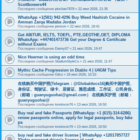
Scottbowers44
Последнее сообщение
pinchan7878
«
22 июл 2026, 21:35
WhatsApp +1(581) 942-4296 Buy Weed Hashish Cocaine in
Amman Zarqa Madaba Jordan
Последнее сообщение
penson
«
22 июл 2026, 18:41
Get ABITUR, IELTS, TOEFL, PTE,GEOTHE,OET, DIPLOMA
WhatsApp: +447401473736 Get your Degree & Certificate
without Exams
Последнее сообщение
Danny07
«
21 июл 2026, 19:47
Nico Hoerner is using an odd time
Последнее сообщение
StadiumStyleCo
«
21 июл 2026, 11:47
Mythic Cache Progression in Diablo 4 | U4GM Tips
Последнее сообщение
Glico
«
18 июл 2026, 10:10
在线购买中国护照(Telegram：@Globaldocs16)购买中国护照、
身份证、驾驶证、绿卡、居留证、雅思成绩、工作证、公民身份。
（邮箱：
guanyuguohai@gmail.com
） 在线购买护照（邮箱：
guanyuguohai@
Последнее сообщение
toretovon76
«
13 июл 2026, 16:50
Buy real and fake Passports (WhatsApp: +1 (615)-314-6286)
renew passports online, apply for legal passports, buy fake
pa
Последнее сообщение
toretovon76
«
13 июл 2026, 16:50
buy real and fake driver license [ WhatsApp +12017857727
]Order passport,driver's license,id card