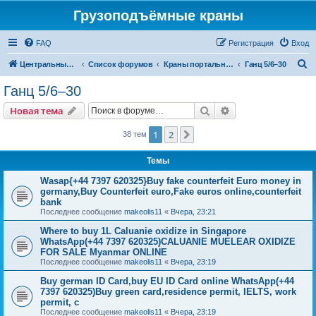
Грузоподъёмные краны
FAQ
Регистрация
Вход
П
Центральный сайт
Список форумов
Краны портальные
Ганц 5/6–30
о
Ганц 5/6–30
и
Поиск
Расширенный пои
Новая тема
с
к
1
2
След.
38 тем
Темы
Wasap{+44 7397 620325}Buy fake counterfeit Euro money in
germany,Buy Counterfeit euro,Fake euros online,counterfeit
bank
Последнее сообщение
makeolis11
«
Вчера, 23:21
Where to buy 1L Caluanie oxidize in Singapore
WhatsApp(+44 7397 620325)CALUANIE MUELEAR OXIDIZE
FOR SALE Myanmar ONLINE
Последнее сообщение
makeolis11
«
Вчера, 23:19
Buy german ID Card,buy EU ID Card online WhatsApp(+44
7397 620325)Buy green card,residence permit, IELTS, work
permit, c
Последнее сообщение
makeolis11
«
Вчера, 23:19