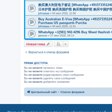
购买澳大利亚电子签证 [WhatsApp +4915733512
日本护照 购买英国护照 购买韩国护照 购买中国护照 购买
johnaaaa
»
04 июл 2026, 11:58
Buy Australian E-Visa [WhatsApp +491573351246
Purchase US passports Purcha
johnaaaa
»
04 июл 2026, 11:41
WhatsApp +1(581) 942-4296 Buy Weed Hashish
penson
»
27 июн 2026, 09:13
Новая тема
Вернуться к списку форумов
ПРАВА ДОСТУПА
Вы
не можете
начинать темы
Вы
не можете
отвечать на сообщения
Вы
не можете
редактировать свои сообщения
Вы
не можете
удалять свои сообщения
Вы
не можете
добавлять вложения
Центральный сайт
Список форумов