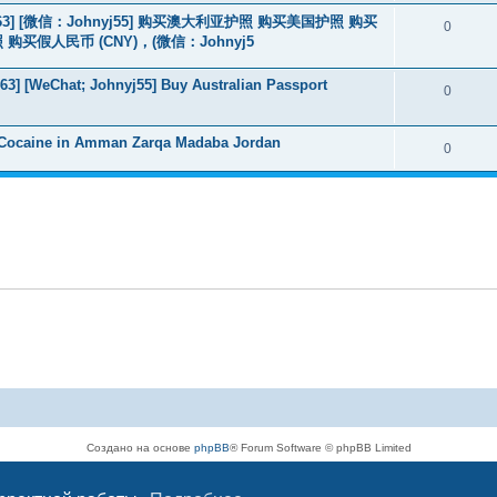
463] [微信：Johnyj55] 购买澳大利亚护照 购买美国护照 购买
0
假人民币 (CNY)，(微信：Johnyj5
3] [WeChat; Johnyj55] Buy Australian Passport
0
 Cocaine in Amman Zarqa Madaba Jordan
0
Создано на основе
phpBB
® Forum Software © phpBB Limited
Русская поддержка phpBB
Конфиденциальность
|
Правила