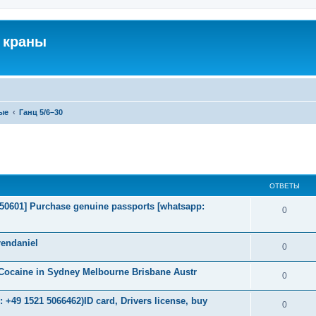
 краны
ые
Ганц 5/6–30
ширенный поиск
ОТВЕТЫ
2050601] Purchase genuine passports [whatsapp:
0
endaniel
0
Cocaine in Sydney Melbourne Brisbane Austr
0
+49 1521 5066462)ID card, Drivers license, buy
0