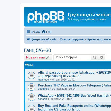
Грузоподъёмные
Всё о грузоподъёмных кранах
Ссылки
FAQ
Центральный сайт
Список форумов
Краны портальн
Ганц 5/6–30
Поиск
Рас
Новая тема
ТЕМЫ
official passport purchase [whatsapp: +1(672)
+1(672)2050601] ID cards, dr
jeannevol
»
04 авг 2026, 11:41
Purchase THC Vape in Moscow Telegram @ahrr
Lestdnks
»
30 июл 2026, 19:24
WhatsApp +1(581) 942-4296 Buy Weed Hashish 
penson
»
30 июл 2026, 18:26
Buy Real and Fake Passports online (WhatsApp: 
legitimate US passports, bu