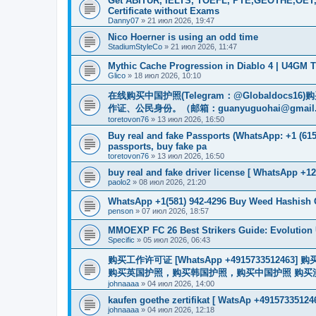
Get ABITUR, IELTS, TOEFL, PTE,GEOTHE,OET,
Certificate without Exams
Danny07
»
21 июл 2026, 19:47
Nico Hoerner is using an odd time
StadiumStyleCo
»
21 июл 2026, 11:47
Mythic Cache Progression in Diablo 4 | U4GM T
Glico
»
18 июл 2026, 10:10
在线购买中国护照(Telegram：@Globaldo
作证、公民身份。（邮箱：
guanyuguohai@gmail
toretovon76
»
13 июл 2026, 16:50
Buy real and fake Passports (WhatsApp: +1 (615)
passports, buy fake pa
toretovon76
»
13 июл 2026, 16:50
buy real and fake driver license [ WhatsApp +12
paolo2
»
08 июл 2026, 21:20
WhatsApp +1(581) 942-4296 Buy Weed Hashish 
penson
»
07 июл 2026, 18:57
MMOEXP FC 26 Best Strikers Guide: Evolution 
Specific
»
05 июл 2026, 06:43
购买工作许可证 [WhatsApp +491573351
购买英国护照，购买韩国护照，购买中国护照 购买澳大利亚电子
johnaaaa
»
04 июл 2026, 14:00
kaufen goethe zertifikat [ WatsAp +49157335124
johnaaaa
»
04 июл 2026, 12:18