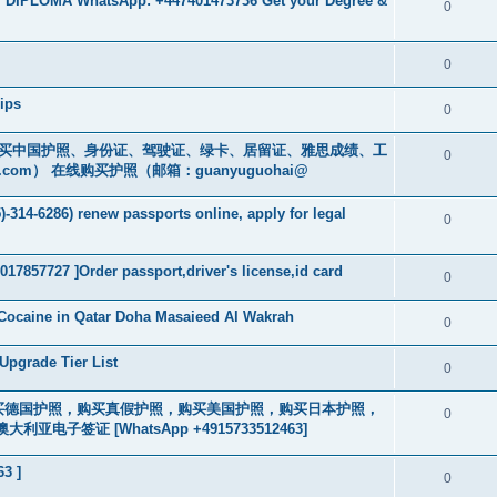
 DIPLOMA WhatsApp: +447401473736 Get your Degree &
0
0
ips
0
cs16)购买中国护照、身份证、驾驶证、绿卡、居留证、雅思成绩、工
0
.com
） 在线购买护照（邮箱：guanyuguohai@
-314-6286) renew passports online, apply for legal
0
017857727 ]Order passport,driver's license,id card
0
Cocaine in Qatar Doha Masaieed Al Wakrah
0
Upgrade Tier List
0
2463] 购买德国护照，购买真假护照，购买美国护照，购买日本护照，
0
签证 [WhatsApp +4915733512463]
63 ]
0