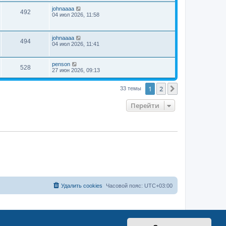
johnaaaa
492
04 июл 2026, 11:58
johnaaaa
494
04 июл 2026, 11:41
penson
528
27 июн 2026, 09:13
1
2
След.
33 темы
Перейти
Удалить cookies
Часовой пояс:
UTC+03:00