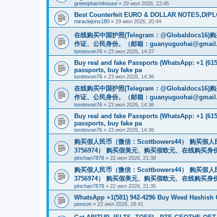
greenpharmhouse
»
29 июл 2026, 22:45
Best Counterfeit EURO & DOLLAR NOTES,DIPLO
miraclejons180
»
29 июл 2026, 20:44
在线购买中国护照(Telegram：@Globaldo
作证、公民身份。（邮箱：
guanyuguohai@gmail
toretovon76
»
23 июл 2026, 14:37
Buy real and fake Passports (WhatsApp: +1 (615)
passports, buy fake pa
toretovon76
»
23 июл 2026, 14:36
在线购买中国护照(Telegram：@Globaldo
作证、公民身份。（邮箱：
guanyuguohai@gmail
toretovon76
»
23 июл 2026, 14:36
Buy real and fake Passports (WhatsApp: +1 (615)
passports, buy fake pa
toretovon76
»
23 июл 2026, 14:36
购买假人民币（微信：Scottbowers44） 购买假人民
3756974） 购买假美元、购买假欧元、在线购买身份
pinchan7878
»
22 июл 2026, 21:38
购买假人民币（微信：Scottbowers44） 购买假人民
3756974） 购买假美元、购买假欧元、在线购买身份
pinchan7878
»
22 июл 2026, 21:35
WhatsApp +1(581) 942-4296 Buy Weed Hashish
penson
»
22 июл 2026, 18:41