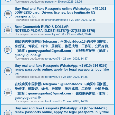
Последнее сообщение
penson
«
30 июл 2026, 18:26
Buy Real and Fake Passports online (WhatsApp: +49 1521
5066462)ID card, Drivers license, buy legitimate US
passports, bu
Последнее сообщение
greenpharmhouse
«
29 июл 2026, 22:45
Best Counterfeit EURO & DOLLAR
NOTES,DIPLOMA,ID.DET,IELTS?](+27(838-80-8170)
Последнее сообщение
miraclejons180
«
29 июл 2026, 20:44
在线购买中国护照(Telegram：@Globaldocs16)购买中国护照、
身份证、驾驶证、绿卡、居留证、雅思成绩、工作证、公民身份。
（邮箱：
guanyuguohai@gmail.com
） 在线购买护照（邮箱：
guanyuguohai@
Последнее сообщение
toretovon76
«
23 июл 2026, 14:37
Buy real and fake Passports (WhatsApp: +1 (615)-314-6286)
renew passports online, apply for legal passports, buy fake
pa
Последнее сообщение
toretovon76
«
23 июл 2026, 14:36
在线购买中国护照(Telegram：@Globaldocs16)购买中国护照、
身份证、驾驶证、绿卡、居留证、雅思成绩、工作证、公民身份。
（邮箱：
guanyuguohai@gmail.com
） 在线购买护照（邮箱：
guanyuguohai@
Последнее сообщение
toretovon76
«
23 июл 2026, 14:36
Buy real and fake Passports (WhatsApp: +1 (615)-314-6286)
renew passports online, apply for legal passports, buy fake