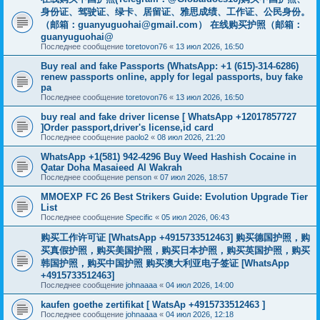
身份证、驾驶证、绿卡、居留证、雅思成绩、工作证、公民身份。
（邮箱：
guanyuguohai@gmail.com
） 在线购买护照（邮箱：
guanyuguohai@
Последнее сообщение
toretovon76
«
13 июл 2026, 16:50
Buy real and fake Passports (WhatsApp: +1 (615)-314-6286)
renew passports online, apply for legal passports, buy fake
pa
Последнее сообщение
toretovon76
«
13 июл 2026, 16:50
buy real and fake driver license [ WhatsApp +12017857727
]Order passport,driver's license,id card
Последнее сообщение
paolo2
«
08 июл 2026, 21:20
WhatsApp +1(581) 942-4296 Buy Weed Hashish Cocaine in
Qatar Doha Masaieed Al Wakrah
Последнее сообщение
penson
«
07 июл 2026, 18:57
MMOEXP FC 26 Best Strikers Guide: Evolution Upgrade Tier
List
Последнее сообщение
Specific
«
05 июл 2026, 06:43
购买工作许可证 [WhatsApp +4915733512463] 购买德国护照，购
买真假护照，购买美国护照，购买日本护照，购买英国护照，购买
韩国护照，购买中国护照 购买澳大利亚电子签证 [WhatsApp
+4915733512463]
Последнее сообщение
johnaaaa
«
04 июл 2026, 14:00
kaufen goethe zertifikat [ WatsAp +4915733512463 ]
Последнее сообщение
johnaaaa
«
04 июл 2026, 12:18