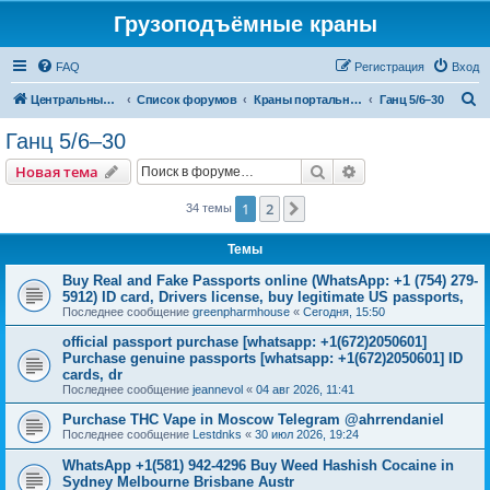
Грузоподъёмные краны
FAQ
Регистрация
Вход
П
Центральный сайт
Список форумов
Краны портальные
Ганц 5/6–30
о
Ганц 5/6–30
и
Поиск
Расширенный пои
Новая тема
с
к
1
2
След.
34 темы
Темы
Buy Real and Fake Passports online (WhatsApp: +1 (754) 279-
5912) ID card, Drivers license, buy legitimate US passports,
Последнее сообщение
greenpharmhouse
«
Сегодня, 15:50
official passport purchase [whatsapp: +1(672)2050601]
Purchase genuine passports [whatsapp: +1(672)2050601] ID
cards, dr
Последнее сообщение
jeannevol
«
04 авг 2026, 11:41
Purchase THC Vape in Moscow Telegram @ahrrendaniel
Последнее сообщение
Lestdnks
«
30 июл 2026, 19:24
WhatsApp +1(581) 942-4296 Buy Weed Hashish Cocaine in
Sydney Melbourne Brisbane Austr