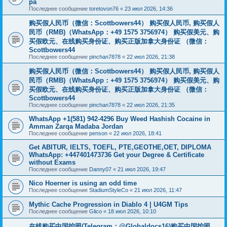
pa
Последнее сообщение
toretovon76
«
23 июл 2026, 14:36
购买假人民币（微信：Scottbowers44） 购买假人民币, 购买假人
民币（RMB)（WhatsApp：+49 1575 3756974） 购买假美元、购
买假欧元、在线购买身份证、购买正版加拿大身份证 （微信：
Scottbowers44
Последнее сообщение
pinchan7878
«
22 июл 2026, 21:38
购买假人民币（微信：Scottbowers44） 购买假人民币, 购买假人
民币（RMB)（WhatsApp：+49 1575 3756974） 购买假美元、购
买假欧元、在线购买身份证、购买正版加拿大身份证 （微信：
Scottbowers44
Последнее сообщение
pinchan7878
«
22 июл 2026, 21:35
WhatsApp +1(581) 942-4296 Buy Weed Hashish Cocaine in
Amman Zarqa Madaba Jordan
Последнее сообщение
penson
«
22 июл 2026, 18:41
Get ABITUR, IELTS, TOEFL, PTE,GEOTHE,OET, DIPLOMA
WhatsApp: +447401473736 Get your Degree & Certificate
without Exams
Последнее сообщение
Danny07
«
21 июл 2026, 19:47
Nico Hoerner is using an odd time
Последнее сообщение
StadiumStyleCo
«
21 июл 2026, 11:47
Mythic Cache Progression in Diablo 4 | U4GM Tips
Последнее сообщение
Glico
«
18 июл 2026, 10:10
在线购买中国护照(Telegram：@Globaldocs16)购买中国护照、