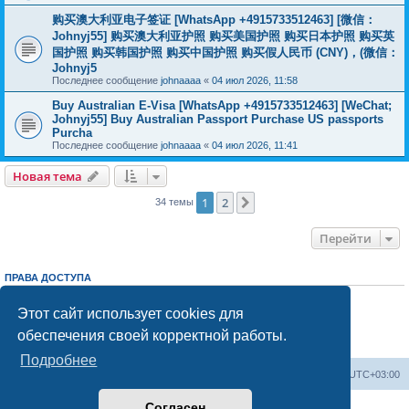
购买澳大利亚电子签证 [WhatsApp +4915733512463] [微信：
Johnyj55] 购买澳大利亚护照 购买美国护照 购买日本护照 购买英
国护照 购买韩国护照 购买中国护照 购买假人民币 (CNY)，(微信：
Johnyj5
Последнее сообщение
johnaaaa
«
04 июл 2026, 11:58
Buy Australian E-Visa [WhatsApp +4915733512463] [WeChat;
Johnyj55] Buy Australian Passport Purchase US passports
Purcha
Последнее сообщение
johnaaaa
«
04 июл 2026, 11:41
Новая тема
1
2
След.
34 темы
Перейти
ПРАВА ДОСТУПА
Вы
не можете
начинать темы
Вы
не можете
отвечать на сообщения
Этот сайт использует cookies для
Вы
не можете
редактировать свои сообщения
обеспечения своей корректной работы.
Вы
не можете
удалять свои сообщения
Вы
не можете
добавлять вложения
Подробнее
Центральный сайт
Список форумов
Часовой пояс:
UTC+03:00
Согласен
Создано на основе
phpBB
® Forum Software © phpBB Limited