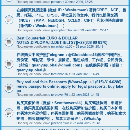
Последнее сообщение
penson
«
30 июл 2026, 18:28
在線購買雅思證書 (微信 ID：Wesbutman) 購買GREE、NCE、雅
思、托福、PTE、CPSO、學位及其他文件。我們也提供文憑
（NCE）（PMP、NEBOSH、NCLEX、CIPT）和其他語言證書
（微信ID：Wesbutman）（
Последнее сообщение
greenpharmhouse
«
29 июл 2026, 22:47
Best Counterfeit EURO & DOLLAR
NOTES,DIPLOMA,ID.DET,IELTS?](+27(838-80-8170)
Последнее сообщение
miraclejons180
«
29 июл 2026, 20:49
在线购买中国护照(Telegram：@Globaldocs16)购买中国护照、
身份证、驾驶证、绿卡、居留证、雅思成绩、工作证、公民身份。
（邮箱：
guanyuguohai@gmail.com
） 在线购买护照（邮箱：
guanyuguohai@
Последнее сообщение
toretovon76
«
23 июл 2026, 14:49
Buy real and fake Passports (WhatsApp: +1 (615)-314-6286)
renew passports online, apply for legal passports, buy fake
pa
Последнее сообщение
toretovon76
«
23 июл 2026, 14:48
购买真假护照（微信：Scottbowers44）购买驾驶执照，申请护
照，购买真正的英国护照，在线购买新加坡护照，购买日本护照，
购买澳大利亚护照，购买泰国护照，购买阿联酋护照，购买加拿大
护照，购买越南护照， 加拿大居留许可, (WhatsAp
Последнее сообщение
pinchan7878
«
22 июл 2026, 21:48