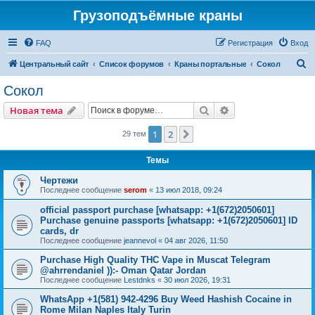
Грузоподъёмные краны
FAQ
Регистрация
Вход
П
Центральный сайт
Список форумов
Краны портальные
Сокол
о
Сокол
и
Поиск
Расширенный пои
Новая тема
с
к
1
2
След.
29 тем
Темы
Чертежи
Последнее сообщение
serom
«
13 июл 2018, 09:24
official passport purchase [whatsapp: +1(672)2050601]
Purchase genuine passports [whatsapp: +1(672)2050601] ID
cards, dr
Последнее сообщение
jeannevol
«
04 авг 2026, 11:50
Purchase High Quality THC Vape in Muscat Telegram
@ahrrendaniel )):- Oman Qatar Jordan
Последнее сообщение
Lestdnks
«
30 июл 2026, 19:31
WhatsApp +1(581) 942-4296 Buy Weed Hashish Cocaine in
Rome Milan Naples Italy Turin