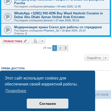
Purcha
Последнее сообщение
johnaaaa
«
04 июл 2026, 11:45
WhatsApp +1(581) 942-4296 Buy Weed Hashish Cocaine in
Dubai Abu Dhabi Ajman United Arab Emirates
Последнее сообщение
penson
«
27 июн 2026, 09:16
Модернизация крана Сокол для работы со спредером
Последнее сообщение
Phantom_3d
«
18 фев 2024, 19:14
Ответы:
2
Новая тема
1
2
След.
29 тем
Перейти
ПРАВА ДОСТУПА
Вы
не можете
начинать темы
Вы
не можете
отвечать на сообщения
Этот сайт использует cookies для
Вы
не можете
редактировать свои сообщения
обеспечения своей корректной работы.
Вы
не можете
удалять свои сообщения
Вы
не можете
добавлять вложения
Подробнее
Центральный сайт
Список форумов
Часовой пояс:
UTC+03:00
Согласен
Создано на основе
phpBB
® Forum Software © phpBB Limited
Русская поддержка phpBB