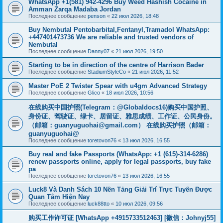
WhatsApp +1(581) 942-4296 Buy Weed Hashish Cocaine in
Amman Zarqa Madaba Jordan
Последнее сообщение
penson
«
22 июл 2026, 18:48
Buy Nembutal Pentobarbital,Fentanyl,Tramadol WhatsApp:
+447401473736 We are reliable and trusted vendors of
Nembutal
Последнее сообщение
Danny07
«
21 июл 2026, 19:50
Starting to be in direction of the centre of Harrison Bader
Последнее сообщение
StadiumStyleCo
«
21 июл 2026, 11:52
Master PoE 2 Twister Spear with u4gm Advanced Strategy
Последнее сообщение
Glico
«
18 июл 2026, 10:56
在线购买中国护照(Telegram：@Globaldocs16)购买中国护照、
身份证、驾驶证、绿卡、居留证、雅思成绩、工作证、公民身份。
（邮箱：
guanyuguohai@gmail.com
） 在线购买护照（邮箱：
guanyuguohai@
Последнее сообщение
toretovon76
«
13 июл 2026, 16:55
Buy real and fake Passports (WhatsApp: +1 (615)-314-6286)
renew passports online, apply for legal passports, buy fake
pa
Последнее сообщение
toretovon76
«
13 июл 2026, 16:55
Luck8 Và Danh Sách 10 Nền Tảng Giải Trí Trực Tuyến Được
Quan Tâm Hiện Nay
Последнее сообщение
luck88tto
«
10 июл 2026, 09:56
购买工作许可证 [WhatsApp +4915733512463] [微信：Johnyj55]