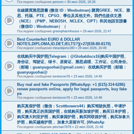
Последнее сообщение
penson
«
30 июл 2026, 18:28
在線購買雅思證書 (微信 ID：Wesbutman) 購買GREE、NCE、雅
思、托福、PTE、CPSO、學位及其他文件。我們也提供文憑
（NCE）（PMP、NEBOSH、NCLEX、CIPT）和其他語言證書
（微信ID：Wesbutman）（
Последнее сообщение
greenpharmhouse
«
29 июл 2026, 22:47
Best Counterfeit EURO & DOLLAR
NOTES,DIPLOMA,ID.DET,IELTS?](+27(838-80-8170)
Последнее сообщение
miraclejons180
«
29 июл 2026, 20:49
在线购买中国护照(Telegram：@Globaldocs16)购买中国护照、
身份证、驾驶证、绿卡、居留证、雅思成绩、工作证、公民身份。
（邮箱：
guanyuguohai@gmail.com
） 在线购买护照（邮箱：
guanyuguohai@
Последнее сообщение
toretovon76
«
23 июл 2026, 14:49
Buy real and fake Passports (WhatsApp: +1 (615)-314-6286)
renew passports online, apply for legal passports, buy fake
pa
Последнее сообщение
toretovon76
«
23 июл 2026, 14:48
购买真假护照（微信：Scottbowers44）购买驾驶执照，申请护
照，购买真正的英国护照，在线购买新加坡护照，购买日本护照，
购买澳大利亚护照，购买泰国护照，购买阿联酋护照，购买加拿大
护照，购买越南护照， 加拿大居留许可, (WhatsAp
Последнее сообщение
pinchan7878
«
22 июл 2026, 21:48