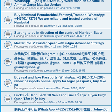
WhatsApp +1(581) 942-4296 Buy Weed Hashish Cocaine in
Amman Zarqa Madaba Jordan
Последнее сообщение
penson
«
22 июл 2026, 18:48
Buy Nembutal Pentobarbital,Fentanyl,Tramadol WhatsApp:
+447401473736 We are reliable and trusted vendors of
Nembutal
Последнее сообщение
Danny07
«
21 июл 2026, 19:50
Starting to be in direction of the centre of Harrison Bader
Последнее сообщение
StadiumStyleCo
«
21 июл 2026, 11:52
Master PoE 2 Twister Spear with u4gm Advanced Strategy
Последнее сообщение
Glico
«
18 июл 2026, 10:56
在线购买中国护照(Telegram：@Globaldocs16)购买中国护照、
身份证、驾驶证、绿卡、居留证、雅思成绩、工作证、公民身份。
（邮箱：
guanyuguohai@gmail.com
） 在线购买护照（邮箱：
guanyuguohai@
Последнее сообщение
toretovon76
«
13 июл 2026, 16:55
Buy real and fake Passports (WhatsApp: +1 (615)-314-6286)
renew passports online, apply for legal passports, buy fake
pa
Последнее сообщение
toretovon76
«
13 июл 2026, 16:55
Luck8 Và Danh Sách 10 Nền Tảng Giải Trí Trực Tuyến Được
Quan Tâm Hiện Nay
Последнее сообщение
luck88tto
«
10 июл 2026, 09:56
购买工作许可证 [WhatsApp +4915733512463] [微信：Johnyj55]