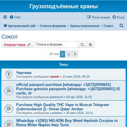
Грузоподъёмные краны
FAQ
Регистрация
Вход
П
Центральный сайт
Список форумов
Краны портальные
Сокол
о
Сокол
и
Поиск
Расширенный пои
Новая тема
с
к
1
2
След.
29 тем
Темы
Чертежи
Последнее сообщение
serom
«
13 июл 2018, 09:24
official passport purchase [whatsapp: +1(672)2050601]
Purchase genuine passports [whatsapp: +1(672)2050601] ID
cards, dr
Последнее сообщение
jeannevol
«
04 авг 2026, 11:50
Purchase High Quality THC Vape in Muscat Telegram
@ahrrendaniel )):- Oman Qatar Jordan
Последнее сообщение
Lestdnks
«
30 июл 2026, 19:31
WhatsApp +1(581) 942-4296 Buy Weed Hashish Cocaine in
Rome Milan Naples Italy Turin