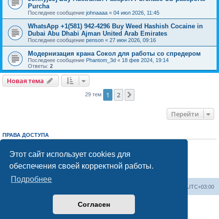
Purcha
Последнее сообщение
johnaaaa
«
04 июл 2026, 11:45
WhatsApp +1(581) 942-4296 Buy Weed Hashish Cocaine in
Dubai Abu Dhabi Ajman United Arab Emirates
Последнее сообщение
penson
«
27 июн 2026, 09:16
Модернизация крана Сокол для работы со спредером
Последнее сообщение
Phantom_3d
«
18 фев 2024, 19:14
Ответы:
2
Новая тема
1
2
След.
29 тем
Перейти
ПРАВА ДОСТУПА
Вы
не можете
начинать темы
Вы
не можете
отвечать на сообщения
Этот сайт использует cookies для
Вы
не можете
редактировать свои сообщения
обеспечения своей корректной работы.
Вы
не можете
удалять свои сообщения
Вы
не можете
добавлять вложения
Подробнее
Центральный сайт
Список форумов
Часовой пояс:
UTC+03:00
Согласен
Создано на основе
phpBB
® Forum Software © phpBB Limited
Русская поддержка phpBB