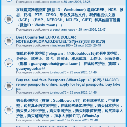
Последнее сообщение
penson
«
30 июл 2026, 18:28
在線購買雅思證書 (微信 ID：Wesbutman) 購買GREE、NCE、雅
思、托福、PTE、CPSO、學位及其他文件。我們也提供文憑
（NCE）（PMP、NEBOSH、NCLEX、CIPT）和其他語言證書
（微信ID：Wesbutman）（
Последнее сообщение
greenpharmhouse
«
29 июл 2026, 22:47
Best Counterfeit EURO & DOLLAR
NOTES,DIPLOMA,ID.DET,IELTS?](+27(838-80-8170)
Последнее сообщение
miraclejons180
«
29 июл 2026, 20:49
在线购买中国护照(Telegram：@Globaldocs16)购买中国护照、
身份证、驾驶证、绿卡、居留证、雅思成绩、工作证、公民身份。
（邮箱：
guanyuguohai@gmail.com
） 在线购买护照（邮箱：
guanyuguohai@
Последнее сообщение
toretovon76
«
23 июл 2026, 14:49
Buy real and fake Passports (WhatsApp: +1 (615)-314-6286)
renew passports online, apply for legal passports, buy fake
pa
Последнее сообщение
toretovon76
«
23 июл 2026, 14:48
购买真假护照（微信：Scottbowers44）购买驾驶执照，申请护
照，购买真正的英国护照，在线购买新加坡护照，购买日本护照，
购买澳大利亚护照，购买泰国护照，购买阿联酋护照，购买加拿大
护照，购买越南护照， 加拿大居留许可, (WhatsAp
Последнее сообщение
pinchan7878
«
22 июл 2026, 21:48