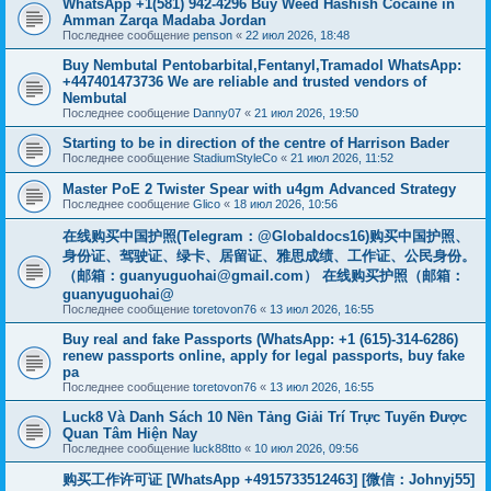
WhatsApp +1(581) 942-4296 Buy Weed Hashish Cocaine in
Amman Zarqa Madaba Jordan
Последнее сообщение
penson
«
22 июл 2026, 18:48
Buy Nembutal Pentobarbital,Fentanyl,Tramadol WhatsApp:
+447401473736 We are reliable and trusted vendors of
Nembutal
Последнее сообщение
Danny07
«
21 июл 2026, 19:50
Starting to be in direction of the centre of Harrison Bader
Последнее сообщение
StadiumStyleCo
«
21 июл 2026, 11:52
Master PoE 2 Twister Spear with u4gm Advanced Strategy
Последнее сообщение
Glico
«
18 июл 2026, 10:56
在线购买中国护照(Telegram：@Globaldocs16)购买中国护照、
身份证、驾驶证、绿卡、居留证、雅思成绩、工作证、公民身份。
（邮箱：
guanyuguohai@gmail.com
） 在线购买护照（邮箱：
guanyuguohai@
Последнее сообщение
toretovon76
«
13 июл 2026, 16:55
Buy real and fake Passports (WhatsApp: +1 (615)-314-6286)
renew passports online, apply for legal passports, buy fake
pa
Последнее сообщение
toretovon76
«
13 июл 2026, 16:55
Luck8 Và Danh Sách 10 Nền Tảng Giải Trí Trực Tuyến Được
Quan Tâm Hiện Nay
Последнее сообщение
luck88tto
«
10 июл 2026, 09:56
购买工作许可证 [WhatsApp +4915733512463] [微信：Johnyj55]