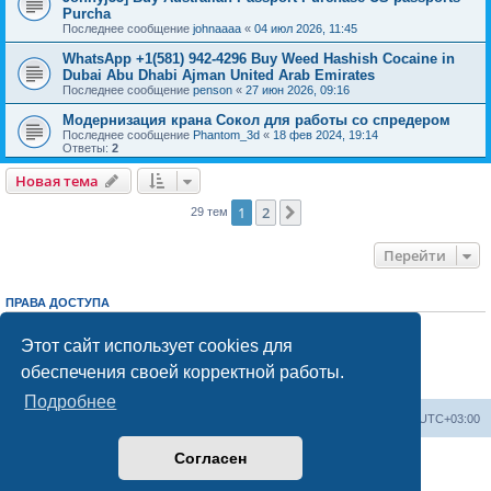
Purcha
Последнее сообщение
johnaaaa
«
04 июл 2026, 11:45
WhatsApp +1(581) 942-4296 Buy Weed Hashish Cocaine in
Dubai Abu Dhabi Ajman United Arab Emirates
Последнее сообщение
penson
«
27 июн 2026, 09:16
Модернизация крана Сокол для работы со спредером
Последнее сообщение
Phantom_3d
«
18 фев 2024, 19:14
Ответы:
2
Новая тема
1
2
След.
29 тем
Перейти
ПРАВА ДОСТУПА
Вы
не можете
начинать темы
Вы
не можете
отвечать на сообщения
Этот сайт использует cookies для
Вы
не можете
редактировать свои сообщения
обеспечения своей корректной работы.
Вы
не можете
удалять свои сообщения
Вы
не можете
добавлять вложения
Подробнее
Центральный сайт
Список форумов
Часовой пояс:
UTC+03:00
Согласен
Создано на основе
phpBB
® Forum Software © phpBB Limited
Русская поддержка phpBB