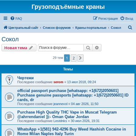
Грузоподъёмные краны
FAQ
Регистрация
Вход
П
Центральный сайт
Список форумов
Краны портальные
Сокол
о
Сокол
и
Поиск
Расширенный пои
Новая тема
с
к
1
2
След.
29 тем
Темы
Чертежи
Последнее сообщение
serom
«
13 июл 2018, 09:24
official passport purchase [whatsapp: +1(672)2050601]
Purchase genuine passports [whatsapp: +1(672)2050601] ID
cards, dr
Последнее сообщение
jeannevol
«
04 авг 2026, 11:50
Purchase High Quality THC Vape in Muscat Telegram
@ahrrendaniel )):- Oman Qatar Jordan
Последнее сообщение
Lestdnks
«
30 июл 2026, 19:31
WhatsApp +1(581) 942-4296 Buy Weed Hashish Cocaine in
Rome Milan Naples Italy Turin