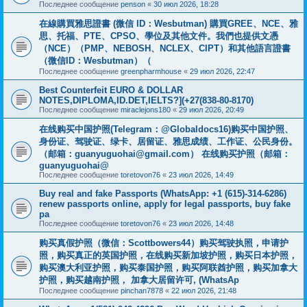
Последнее сообщение
penson
«
30 июл 2026, 18:28
在線購買雅思證書 (微信 ID：Wesbutman) 購買GREE、NCE、雅
思、托福、PTE、CPSO、學位及其他文件。我們也提供文憑
（NCE）（PMP、NEBOSH、NCLEX、CIPT）和其他語言證書
（微信ID：Wesbutman）（
Последнее сообщение
greenpharmhouse
«
29 июл 2026, 22:47
Best Counterfeit EURO & DOLLAR
NOTES,DIPLOMA,ID.DET,IELTS?](+27(838-80-8170)
Последнее сообщение
miraclejons180
«
29 июл 2026, 20:49
在线购买中国护照(Telegram：@Globaldocs16)购买中国护照、
身份证、驾驶证、绿卡、居留证、雅思成绩、工作证、公民身份。
（邮箱：
guanyuguohai@gmail.com
） 在线购买护照（邮箱：
guanyuguohai@
Последнее сообщение
toretovon76
«
23 июл 2026, 14:49
Buy real and fake Passports (WhatsApp: +1 (615)-314-6286)
renew passports online, apply for legal passports, buy fake
pa
Последнее сообщение
toretovon76
«
23 июл 2026, 14:48
购买真假护照（微信：Scottbowers44）购买驾驶执照，申请护
照，购买真正的英国护照，在线购买新加坡护照，购买日本护照，
购买澳大利亚护照，购买泰国护照，购买阿联酋护照，购买加拿大
护照，购买越南护照， 加拿大居留许可, (WhatsAp
Последнее сообщение
pinchan7878
«
22 июл 2026, 21:48