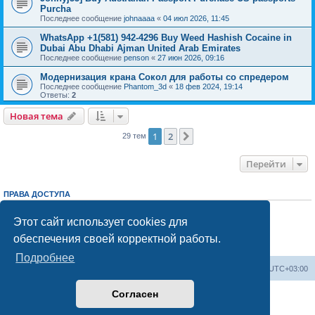
Purcha
Последнее сообщение
johnaaaa
«
04 июл 2026, 11:45
WhatsApp +1(581) 942-4296 Buy Weed Hashish Cocaine in
Dubai Abu Dhabi Ajman United Arab Emirates
Последнее сообщение
penson
«
27 июн 2026, 09:16
Модернизация крана Сокол для работы со спредером
Последнее сообщение
Phantom_3d
«
18 фев 2024, 19:14
Ответы:
2
Новая тема
1
2
След.
29 тем
Перейти
ПРАВА ДОСТУПА
Вы
не можете
начинать темы
Вы
не можете
отвечать на сообщения
Этот сайт использует cookies для
Вы
не можете
редактировать свои сообщения
обеспечения своей корректной работы.
Вы
не можете
удалять свои сообщения
Вы
не можете
добавлять вложения
Подробнее
Центральный сайт
Список форумов
Часовой пояс:
UTC+03:00
Согласен
Создано на основе
phpBB
® Forum Software © phpBB Limited
Русская поддержка phpBB