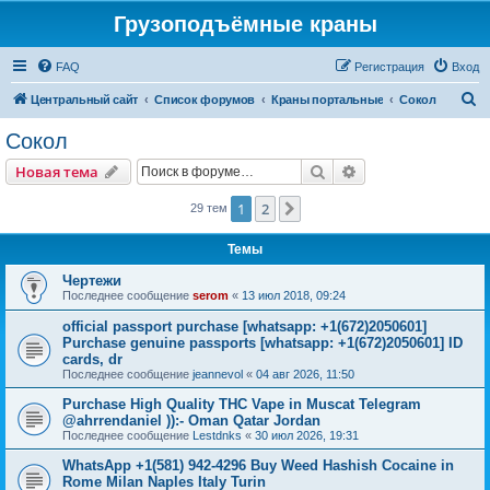
Грузоподъёмные краны
FAQ
Регистрация
Вход
П
Центральный сайт
Список форумов
Краны портальные
Сокол
о
Сокол
и
Поиск
Расширенный пои
Новая тема
с
к
1
2
След.
29 тем
Темы
Чертежи
Последнее сообщение
serom
«
13 июл 2018, 09:24
official passport purchase [whatsapp: +1(672)2050601]
Purchase genuine passports [whatsapp: +1(672)2050601] ID
cards, dr
Последнее сообщение
jeannevol
«
04 авг 2026, 11:50
Purchase High Quality THC Vape in Muscat Telegram
@ahrrendaniel )):- Oman Qatar Jordan
Последнее сообщение
Lestdnks
«
30 июл 2026, 19:31
WhatsApp +1(581) 942-4296 Buy Weed Hashish Cocaine in
Rome Milan Naples Italy Turin