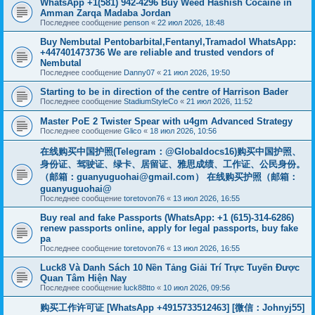
WhatsApp +1(581) 942-4296 Buy Weed Hashish Cocaine in
Amman Zarqa Madaba Jordan
Последнее сообщение
penson
«
22 июл 2026, 18:48
Buy Nembutal Pentobarbital,Fentanyl,Tramadol WhatsApp:
+447401473736 We are reliable and trusted vendors of
Nembutal
Последнее сообщение
Danny07
«
21 июл 2026, 19:50
Starting to be in direction of the centre of Harrison Bader
Последнее сообщение
StadiumStyleCo
«
21 июл 2026, 11:52
Master PoE 2 Twister Spear with u4gm Advanced Strategy
Последнее сообщение
Glico
«
18 июл 2026, 10:56
在线购买中国护照(Telegram：@Globaldocs16)购买中国护照、
身份证、驾驶证、绿卡、居留证、雅思成绩、工作证、公民身份。
（邮箱：
guanyuguohai@gmail.com
） 在线购买护照（邮箱：
guanyuguohai@
Последнее сообщение
toretovon76
«
13 июл 2026, 16:55
Buy real and fake Passports (WhatsApp: +1 (615)-314-6286)
renew passports online, apply for legal passports, buy fake
pa
Последнее сообщение
toretovon76
«
13 июл 2026, 16:55
Luck8 Và Danh Sách 10 Nền Tảng Giải Trí Trực Tuyến Được
Quan Tâm Hiện Nay
Последнее сообщение
luck88tto
«
10 июл 2026, 09:56
购买工作许可证 [WhatsApp +4915733512463] [微信：Johnyj55]