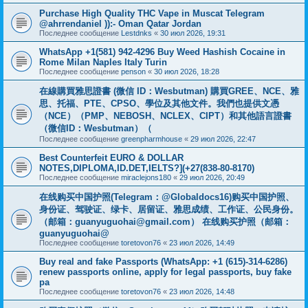
Purchase High Quality THC Vape in Muscat Telegram
@ahrrendaniel )):- Oman Qatar Jordan
Последнее сообщение
Lestdnks
«
30 июл 2026, 19:31
WhatsApp +1(581) 942-4296 Buy Weed Hashish Cocaine in
Rome Milan Naples Italy Turin
Последнее сообщение
penson
«
30 июл 2026, 18:28
在線購買雅思證書 (微信 ID：Wesbutman) 購買GREE、NCE、雅
思、托福、PTE、CPSO、學位及其他文件。我們也提供文憑
（NCE）（PMP、NEBOSH、NCLEX、CIPT）和其他語言證書
（微信ID：Wesbutman）（
Последнее сообщение
greenpharmhouse
«
29 июл 2026, 22:47
Best Counterfeit EURO & DOLLAR
NOTES,DIPLOMA,ID.DET,IELTS?](+27(838-80-8170)
Последнее сообщение
miraclejons180
«
29 июл 2026, 20:49
在线购买中国护照(Telegram：@Globaldocs16)购买中国护照、
身份证、驾驶证、绿卡、居留证、雅思成绩、工作证、公民身份。
（邮箱：
guanyuguohai@gmail.com
） 在线购买护照（邮箱：
guanyuguohai@
Последнее сообщение
toretovon76
«
23 июл 2026, 14:49
Buy real and fake Passports (WhatsApp: +1 (615)-314-6286)
renew passports online, apply for legal passports, buy fake
pa
Последнее сообщение
toretovon76
«
23 июл 2026, 14:48