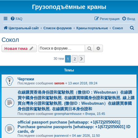
Грузоподъёмные краны
FAQ
Регистрация
Вход
П
Центральный сайт
Список форумов
Краны портальные
Сокол
о
Сокол
и
Поиск
Расширенный пои
Новая тема
с
к
1
2
След.
30 тем
Темы
Чертежи
Последнее сообщение
serom
«
13 июл 2018, 09:24
在線購買香港身份證和駕駛執照（微信ID：Wesbutman）在線購
買中國身份證和駕駛執照. 在線購買韓國身份證和駕駛執照. 線上購
買台灣身分證和駕駛執照. (微信ID：Wesbutman）在線購買泰國
身份證和駕駛執照. 在線購買日本身份證和
Последнее сообщение
greenpharmhouse
«
Вчера, 15:45
official passport purchase [whatsapp: +1(672)2050601]
Purchase genuine passports [whatsapp: +1(672)2050601] ID
cards, dr
Последнее сообщение
jeannevol
«
04 авг 2026, 11:50