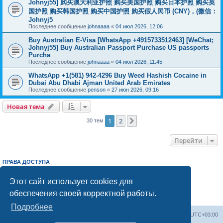
Johnyj55] 购买澳大利亚护照 购买美国护照 购买日本护照 购买英
国护照 购买韩国护照 购买中国护照 购买假人民币 (CNY)，(微信：
Johnyj5
Последнее сообщение
johnaaaa
«
04 июл 2026, 12:06
Buy Australian E-Visa [WhatsApp +4915733512463] [WeChat;
Johnyj55] Buy Australian Passport Purchase US passports
Purcha
Последнее сообщение
johnaaaa
«
04 июл 2026, 11:45
WhatsApp +1(581) 942-4296 Buy Weed Hashish Cocaine in
Dubai Abu Dhabi Ajman United Arab Emirates
Последнее сообщение
penson
«
27 июн 2026, 09:16
Новая тема
1
2
След.
30 тем
Перейти
ПРАВА ДОСТУПА
Вы
не можете
начинать темы
Вы
не можете
отвечать на сообщения
Этот сайт использует cookies для
Вы
не можете
редактировать свои сообщения
обеспечения своей корректной работы.
Вы
не можете
удалять свои сообщения
Вы
не можете
добавлять вложения
Подробнее
Центральный сайт
Список форумов
Часовой пояс:
UTC+03:00