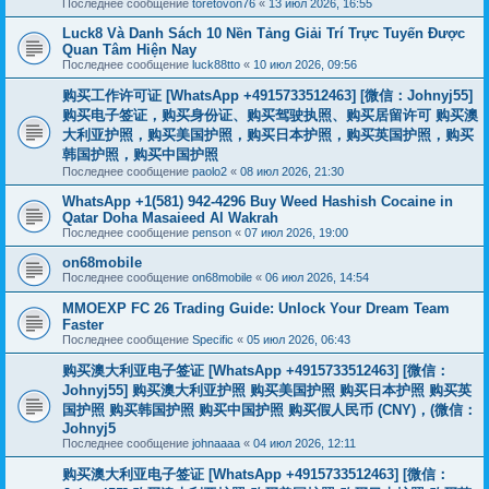
Последнее сообщение
toretovon76
«
13 июл 2026, 16:55
Luck8 Và Danh Sách 10 Nền Tảng Giải Trí Trực Tuyến Được
Quan Tâm Hiện Nay
Последнее сообщение
luck88tto
«
10 июл 2026, 09:56
购买工作许可证 [WhatsApp +4915733512463] [微信：Johnyj55]
购买电子签证，购买身份证、购买驾驶执照、购买居留许可 购买澳
大利亚护照，购买美国护照，购买日本护照，购买英国护照，购买
韩国护照，购买中国护照
Последнее сообщение
paolo2
«
08 июл 2026, 21:30
WhatsApp +1(581) 942-4296 Buy Weed Hashish Cocaine in
Qatar Doha Masaieed Al Wakrah
Последнее сообщение
penson
«
07 июл 2026, 19:00
on68mobile
Последнее сообщение
on68mobile
«
06 июл 2026, 14:54
MMOEXP FC 26 Trading Guide: Unlock Your Dream Team
Faster
Последнее сообщение
Specific
«
05 июл 2026, 06:43
购买澳大利亚电子签证 [WhatsApp +4915733512463] [微信：
Johnyj55] 购买澳大利亚护照 购买美国护照 购买日本护照 购买英
国护照 购买韩国护照 购买中国护照 购买假人民币 (CNY)，(微信：
Johnyj5
Последнее сообщение
johnaaaa
«
04 июл 2026, 12:11
购买澳大利亚电子签证 [WhatsApp +4915733512463] [微信：