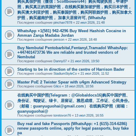
购买真假护照（微信：Scottbowers44）购买驾驶执照，申请护
照，购买真正的英国护照，在线购买新加坡护照，购买日本护照，
购买澳大利亚护照，购买泰国护照，购买阿联酋护照，购买加拿大
护照，购买越南护照， 加拿大居留许可, (WhatsAp
Последнее сообщение
pinchan7878
«
22 июл 2026, 21:48
WhatsApp +1(581) 942-4296 Buy Weed Hashish Cocaine in
Amman Zarqa Madaba Jordan
Последнее сообщение
penson
«
22 июл 2026, 18:48
Buy Nembutal Pentobarbital,Fentanyl,Tramadol WhatsApp:
+447401473736 We are reliable and trusted vendors of
Nembutal
Последнее сообщение
Danny07
«
21 июл 2026, 19:50
Starting to be in direction of the centre of Harrison Bader
Последнее сообщение
StadiumStyleCo
«
21 июл 2026, 11:52
Master PoE 2 Twister Spear with u4gm Advanced Strategy
Последнее сообщение
Glico
«
18 июл 2026, 10:56
在线购买中国护照(Telegram：@Globaldocs16)购买中国护照、
身份证、驾驶证、绿卡、居留证、雅思成绩、工作证、公民身份。
（邮箱：
guanyuguohai@gmail.com
） 在线购买护照（邮箱：
guanyuguohai@
Последнее сообщение
toretovon76
«
13 июл 2026, 16:55
Buy real and fake Passports (WhatsApp: +1 (615)-314-6286)
renew passports online, apply for legal passports, buy fake
pa