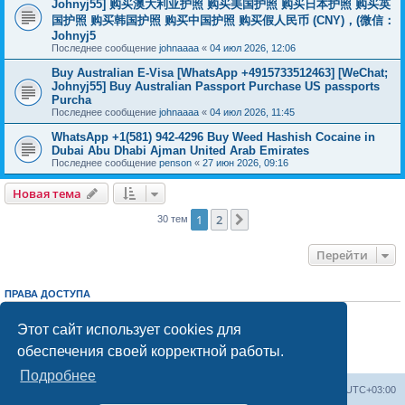
Johnyj55] 购买澳大利亚护照 购买美国护照 购买日本护照 购买英
国护照 购买韩国护照 购买中国护照 购买假人民币 (CNY)，(微信：
Johnyj5
Последнее сообщение
johnaaaa
«
04 июл 2026, 12:06
Buy Australian E-Visa [WhatsApp +4915733512463] [WeChat;
Johnyj55] Buy Australian Passport Purchase US passports
Purcha
Последнее сообщение
johnaaaa
«
04 июл 2026, 11:45
WhatsApp +1(581) 942-4296 Buy Weed Hashish Cocaine in
Dubai Abu Dhabi Ajman United Arab Emirates
Последнее сообщение
penson
«
27 июн 2026, 09:16
Новая тема
1
2
След.
30 тем
Перейти
ПРАВА ДОСТУПА
Вы
не можете
начинать темы
Вы
не можете
отвечать на сообщения
Этот сайт использует cookies для
Вы
не можете
редактировать свои сообщения
обеспечения своей корректной работы.
Вы
не можете
удалять свои сообщения
Вы
не можете
добавлять вложения
Подробнее
Центральный сайт
Список форумов
Часовой пояс:
UTC+03:00