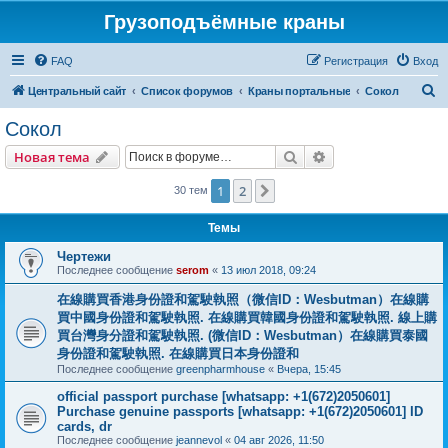
Грузоподъёмные краны
FAQ
Регистрация
Вход
П
Центральный сайт
Список форумов
Краны портальные
Сокол
о
Сокол
и
Поиск
Расширенный пои
Новая тема
с
к
1
2
След.
30 тем
Темы
Чертежи
Последнее сообщение
serom
«
13 июл 2018, 09:24
在線購買香港身份證和駕駛執照（微信ID：Wesbutman）在線購
買中國身份證和駕駛執照. 在線購買韓國身份證和駕駛執照. 線上購
買台灣身分證和駕駛執照. (微信ID：Wesbutman）在線購買泰國
身份證和駕駛執照. 在線購買日本身份證和
Последнее сообщение
greenpharmhouse
«
Вчера, 15:45
official passport purchase [whatsapp: +1(672)2050601]
Purchase genuine passports [whatsapp: +1(672)2050601] ID
cards, dr
Последнее сообщение
jeannevol
«
04 авг 2026, 11:50