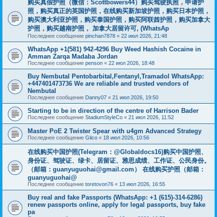
购买真假护照（微信：Scottbowers44）购买驾驶执照，申请护
照，购买真正的英国护照，在线购买新加坡护照，购买日本护照，
购买澳大利亚护照，购买泰国护照，购买阿联酋护照，购买加拿大
护照，购买越南护照， 加拿大居留许可, (WhatsAp
Последнее сообщение
pinchan7878
«
22 июл 2026, 21:48
WhatsApp +1(581) 942-4296 Buy Weed Hashish Cocaine in
Amman Zarqa Madaba Jordan
Последнее сообщение
penson
«
22 июл 2026, 18:48
Buy Nembutal Pentobarbital,Fentanyl,Tramadol WhatsApp:
+447401473736 We are reliable and trusted vendors of
Nembutal
Последнее сообщение
Danny07
«
21 июл 2026, 19:50
Starting to be in direction of the centre of Harrison Bader
Последнее сообщение
StadiumStyleCo
«
21 июл 2026, 11:52
Master PoE 2 Twister Spear with u4gm Advanced Strategy
Последнее сообщение
Glico
«
18 июл 2026, 10:56
在线购买中国护照(Telegram：@Globaldocs16)购买中国护照、
身份证、驾驶证、绿卡、居留证、雅思成绩、工作证、公民身份。
（邮箱：
guanyuguohai@gmail.com
） 在线购买护照（邮箱：
guanyuguohai@
Последнее сообщение
toretovon76
«
13 июл 2026, 16:55
Buy real and fake Passports (WhatsApp: +1 (615)-314-6286)
renew passports online, apply for legal passports, buy fake
pa