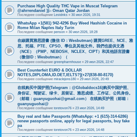
Purchase High Quality THC Vape in Muscat Telegram
@ahrrendaniel )):- Oman Qatar Jordan
Последнее сообщение
Lestdnks
«
30 июл 2026, 19:31
WhatsApp +1(581) 942-4296 Buy Weed Hashish Cocaine in
Rome Milan Naples Italy Turin
Последнее сообщение
penson
«
30 июл 2026, 18:28
在線購買雅思證書 (微信 ID：Wesbutman) 購買GREE、NCE、雅
思、托福、PTE、CPSO、學位及其他文件。我們也提供文憑
（NCE）（PMP、NEBOSH、NCLEX、CIPT）和其他語言證書
（微信ID：Wesbutman）（
Последнее сообщение
greenpharmhouse
«
29 июл 2026, 22:47
Best Counterfeit EURO & DOLLAR
NOTES,DIPLOMA,ID.DET,IELTS?](+27(838-80-8170)
Последнее сообщение
miraclejons180
«
29 июл 2026, 20:49
在线购买中国护照(Telegram：@Globaldocs16)购买中国护照、
身份证、驾驶证、绿卡、居留证、雅思成绩、工作证、公民身份。
（邮箱：
guanyuguohai@gmail.com
） 在线购买护照（邮箱：
guanyuguohai@
Последнее сообщение
toretovon76
«
23 июл 2026, 14:49
Buy real and fake Passports (WhatsApp: +1 (615)-314-6286)
renew passports online, apply for legal passports, buy fake
pa
Последнее сообщение
toretovon76
«
23 июл 2026, 14:48