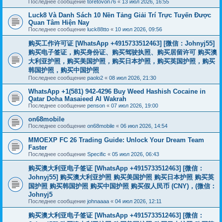
Последнее сообщение
toretovon76
«
13 июл 2026, 16:55
Luck8 Và Danh Sách 10 Nền Tảng Giải Trí Trực Tuyến Được
Quan Tâm Hiện Nay
Последнее сообщение
luck88tto
«
10 июл 2026, 09:56
购买工作许可证 [WhatsApp +4915733512463] [微信：Johnyj55]
购买电子签证，购买身份证、购买驾驶执照、购买居留许可 购买澳
大利亚护照，购买美国护照，购买日本护照，购买英国护照，购买
韩国护照，购买中国护照
Последнее сообщение
paolo2
«
08 июл 2026, 21:30
WhatsApp +1(581) 942-4296 Buy Weed Hashish Cocaine in
Qatar Doha Masaieed Al Wakrah
Последнее сообщение
penson
«
07 июл 2026, 19:00
on68mobile
Последнее сообщение
on68mobile
«
06 июл 2026, 14:54
MMOEXP FC 26 Trading Guide: Unlock Your Dream Team
Faster
Последнее сообщение
Specific
«
05 июл 2026, 06:43
购买澳大利亚电子签证 [WhatsApp +4915733512463] [微信：
Johnyj55] 购买澳大利亚护照 购买美国护照 购买日本护照 购买英
国护照 购买韩国护照 购买中国护照 购买假人民币 (CNY)，(微信：
Johnyj5
Последнее сообщение
johnaaaa
«
04 июл 2026, 12:11
购买澳大利亚电子签证 [WhatsApp +4915733512463] [微信：