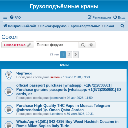
Грузоподъёмные краны
FAQ
Регистрация
Вход
П
Центральный сайт
Список форумов
Краны портальные
Сокол
о
Сокол
и
Поиск
Расширенный пои
Новая тема
с
к
1
2
След.
29 тем
Темы
Чертежи
Последнее сообщение
serom
«
13 июл 2018, 09:24
official passport purchase [whatsapp: +1(672)2050601]
Purchase genuine passports [whatsapp: +1(672)2050601] ID
cards, dr
Последнее сообщение
jeannevol
«
04 авг 2026, 11:50
Purchase High Quality THC Vape in Muscat Telegram
@ahrrendaniel )):- Oman Qatar Jordan
Последнее сообщение
Lestdnks
«
30 июл 2026, 19:31
WhatsApp +1(581) 942-4296 Buy Weed Hashish Cocaine in
Rome Milan Naples Italy Turin