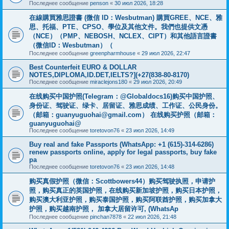
Последнее сообщение
penson
«
30 июл 2026, 18:28
在線購買雅思證書 (微信 ID：Wesbutman) 購買GREE、NCE、雅
思、托福、PTE、CPSO、學位及其他文件。我們也提供文憑
（NCE）（PMP、NEBOSH、NCLEX、CIPT）和其他語言證書
（微信ID：Wesbutman）（
Последнее сообщение
greenpharmhouse
«
29 июл 2026, 22:47
Best Counterfeit EURO & DOLLAR
NOTES,DIPLOMA,ID.DET,IELTS?](+27(838-80-8170)
Последнее сообщение
miraclejons180
«
29 июл 2026, 20:49
在线购买中国护照(Telegram：@Globaldocs16)购买中国护照、
身份证、驾驶证、绿卡、居留证、雅思成绩、工作证、公民身份。
（邮箱：
guanyuguohai@gmail.com
） 在线购买护照（邮箱：
guanyuguohai@
Последнее сообщение
toretovon76
«
23 июл 2026, 14:49
Buy real and fake Passports (WhatsApp: +1 (615)-314-6286)
renew passports online, apply for legal passports, buy fake
pa
Последнее сообщение
toretovon76
«
23 июл 2026, 14:48
购买真假护照（微信：Scottbowers44）购买驾驶执照，申请护
照，购买真正的英国护照，在线购买新加坡护照，购买日本护照，
购买澳大利亚护照，购买泰国护照，购买阿联酋护照，购买加拿大
护照，购买越南护照， 加拿大居留许可, (WhatsAp
Последнее сообщение
pinchan7878
«
22 июл 2026, 21:48