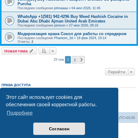
Purcha
Последнее сообщение
johnaaaa
«
04 июл 2026, 11:45
WhatsApp +1(581) 942-4296 Buy Weed Hashish Cocaine in
Dubai Abu Dhabi Ajman United Arab Emirates
Последнее сообщение
penson
«
27 июн 2026, 09:16
Модернизация крана Сокол для работы со спредером
Последнее сообщение
Phantom_3d
«
18 фев 2024, 19:14
Ответы:
2
Новая тема
1
2
След.
29 тем
Перейти
ПРАВА ДОСТУПА
Вы
не можете
начинать темы
Вы
не можете
отвечать на сообщения
Этот сайт использует cookies для
Вы
не можете
редактировать свои сообщения
обеспечения своей корректной работы.
Вы
не можете
удалять свои сообщения
Вы
не можете
добавлять вложения
Подробнее
Центральный сайт
Список форумов
Часовой пояс:
UTC+03:00
Согласен
Создано на основе
phpBB
® Forum Software © phpBB Limited
Русская поддержка phpBB