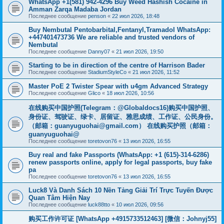
WhatsApp +1(581) 942-4296 Buy Weed Hashish Cocaine in
Amman Zarqa Madaba Jordan
Последнее сообщение
penson
«
22 июл 2026, 18:48
Buy Nembutal Pentobarbital,Fentanyl,Tramadol WhatsApp:
+447401473736 We are reliable and trusted vendors of
Nembutal
Последнее сообщение
Danny07
«
21 июл 2026, 19:50
Starting to be in direction of the centre of Harrison Bader
Последнее сообщение
StadiumStyleCo
«
21 июл 2026, 11:52
Master PoE 2 Twister Spear with u4gm Advanced Strategy
Последнее сообщение
Glico
«
18 июл 2026, 10:56
在线购买中国护照(Telegram：@Globaldocs16)购买中国护照、
身份证、驾驶证、绿卡、居留证、雅思成绩、工作证、公民身份。
（邮箱：
guanyuguohai@gmail.com
） 在线购买护照（邮箱：
guanyuguohai@
Последнее сообщение
toretovon76
«
13 июл 2026, 16:55
Buy real and fake Passports (WhatsApp: +1 (615)-314-6286)
renew passports online, apply for legal passports, buy fake
pa
Последнее сообщение
toretovon76
«
13 июл 2026, 16:55
Luck8 Và Danh Sách 10 Nền Tảng Giải Trí Trực Tuyến Được
Quan Tâm Hiện Nay
Последнее сообщение
luck88tto
«
10 июл 2026, 09:56
购买工作许可证 [WhatsApp +4915733512463] [微信：Johnyj55]