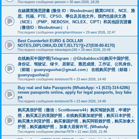
Последнее сообщение
penson
«
30 июл 2026, 18:28
在線購買雅思證書 (微信 ID：Wesbutman) 購買GREE、NCE、雅
思、托福、PTE、CPSO、學位及其他文件。我們也提供文憑
（NCE）（PMP、NEBOSH、NCLEX、CIPT）和其他語言證書
（微信ID：Wesbutman）（
Последнее сообщение
greenpharmhouse
«
29 июл 2026, 22:47
Best Counterfeit EURO & DOLLAR
NOTES,DIPLOMA,ID.DET,IELTS?](+27(838-80-8170)
Последнее сообщение
miraclejons180
«
29 июл 2026, 20:49
在线购买中国护照(Telegram：@Globaldocs16)购买中国护照、
身份证、驾驶证、绿卡、居留证、雅思成绩、工作证、公民身份。
（邮箱：
guanyuguohai@gmail.com
） 在线购买护照（邮箱：
guanyuguohai@
Последнее сообщение
toretovon76
«
23 июл 2026, 14:49
Buy real and fake Passports (WhatsApp: +1 (615)-314-6286)
renew passports online, apply for legal passports, buy fake
pa
Последнее сообщение
toretovon76
«
23 июл 2026, 14:48
购买真假护照（微信：Scottbowers44）购买驾驶执照，申请护
照，购买真正的英国护照，在线购买新加坡护照，购买日本护照，
购买澳大利亚护照，购买泰国护照，购买阿联酋护照，购买加拿大
护照，购买越南护照， 加拿大居留许可, (WhatsAp
Последнее сообщение
pinchan7878
«
22 июл 2026, 21:48