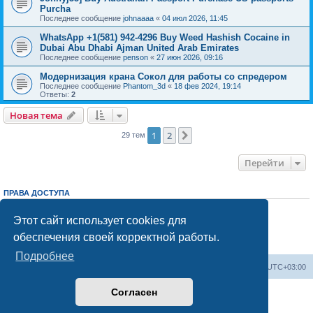
Purcha
Последнее сообщение
johnaaaa
«
04 июл 2026, 11:45
WhatsApp +1(581) 942-4296 Buy Weed Hashish Cocaine in
Dubai Abu Dhabi Ajman United Arab Emirates
Последнее сообщение
penson
«
27 июн 2026, 09:16
Модернизация крана Сокол для работы со спредером
Последнее сообщение
Phantom_3d
«
18 фев 2024, 19:14
Ответы:
2
Новая тема
1
2
След.
29 тем
Перейти
ПРАВА ДОСТУПА
Вы
не можете
начинать темы
Вы
не можете
отвечать на сообщения
Этот сайт использует cookies для
Вы
не можете
редактировать свои сообщения
обеспечения своей корректной работы.
Вы
не можете
удалять свои сообщения
Вы
не можете
добавлять вложения
Подробнее
Центральный сайт
Список форумов
Часовой пояс:
UTC+03:00
Согласен
Создано на основе
phpBB
® Forum Software © phpBB Limited
Русская поддержка phpBB