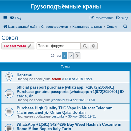
Грузоподъёмные краны
FAQ
Регистрация
Вход
П
Центральный сайт
Список форумов
Краны портальные
Сокол
о
Сокол
и
Поиск
Расширенный пои
Новая тема
с
к
1
2
След.
29 тем
Темы
Чертежи
Последнее сообщение
serom
«
13 июл 2018, 09:24
official passport purchase [whatsapp: +1(672)2050601]
Purchase genuine passports [whatsapp: +1(672)2050601] ID
cards, dr
Последнее сообщение
jeannevol
«
04 авг 2026, 11:50
Purchase High Quality THC Vape in Muscat Telegram
@ahrrendaniel )):- Oman Qatar Jordan
Последнее сообщение
Lestdnks
«
30 июл 2026, 19:31
WhatsApp +1(581) 942-4296 Buy Weed Hashish Cocaine in
Rome Milan Naples Italy Turin