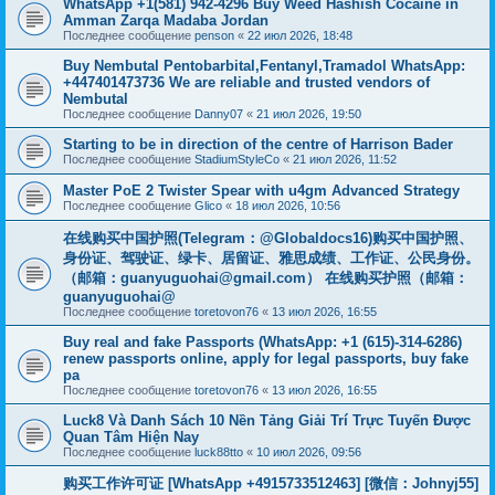
WhatsApp +1(581) 942-4296 Buy Weed Hashish Cocaine in
Amman Zarqa Madaba Jordan
Последнее сообщение
penson
«
22 июл 2026, 18:48
Buy Nembutal Pentobarbital,Fentanyl,Tramadol WhatsApp:
+447401473736 We are reliable and trusted vendors of
Nembutal
Последнее сообщение
Danny07
«
21 июл 2026, 19:50
Starting to be in direction of the centre of Harrison Bader
Последнее сообщение
StadiumStyleCo
«
21 июл 2026, 11:52
Master PoE 2 Twister Spear with u4gm Advanced Strategy
Последнее сообщение
Glico
«
18 июл 2026, 10:56
在线购买中国护照(Telegram：@Globaldocs16)购买中国护照、
身份证、驾驶证、绿卡、居留证、雅思成绩、工作证、公民身份。
（邮箱：
guanyuguohai@gmail.com
） 在线购买护照（邮箱：
guanyuguohai@
Последнее сообщение
toretovon76
«
13 июл 2026, 16:55
Buy real and fake Passports (WhatsApp: +1 (615)-314-6286)
renew passports online, apply for legal passports, buy fake
pa
Последнее сообщение
toretovon76
«
13 июл 2026, 16:55
Luck8 Và Danh Sách 10 Nền Tảng Giải Trí Trực Tuyến Được
Quan Tâm Hiện Nay
Последнее сообщение
luck88tto
«
10 июл 2026, 09:56
购买工作许可证 [WhatsApp +4915733512463] [微信：Johnyj55]