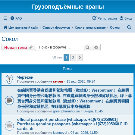
Грузоподъёмные краны
FAQ
Регистрация
Вход
П
Центральный сайт
Список форумов
Краны портальные
Сокол
о
Сокол
и
Поиск
Расширенный пои
Новая тема
с
к
1
2
След.
30 тем
Темы
Чертежи
Последнее сообщение
serom
«
13 июл 2018, 09:24
在線購買香港身份證和駕駛執照（微信ID：Wesbutman）在線購
買中國身份證和駕駛執照. 在線購買韓國身份證和駕駛執照. 線上購
買台灣身分證和駕駛執照. (微信ID：Wesbutman）在線購買泰國
身份證和駕駛執照. 在線購買日本身份證和
Последнее сообщение
greenpharmhouse
«
Вчера, 15:45
official passport purchase [whatsapp: +1(672)2050601]
Purchase genuine passports [whatsapp: +1(672)2050601] ID
cards, dr
Последнее сообщение
jeannevol
«
04 авг 2026, 11:50