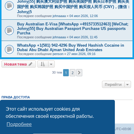
Johnyj55] 购买澳大利亚护照 购买美国护照 购买日本护照 购买英
国护照 购买韩国护照 购买中国护照 购买假人民币 (CNY)，(微信：
Johnyj5
Последнее сообщение
johnaaaa
«
04 июл 2026, 12:06
Buy Australian E-Visa [WhatsApp +4915733512463] [WeChat;
Johnyj55] Buy Australian Passport Purchase US passports
Purcha
Последнее сообщение
johnaaaa
«
04 июл 2026, 11:45
WhatsApp +1(581) 942-4296 Buy Weed Hashish Cocaine in
Dubai Abu Dhabi Ajman United Arab Emirates
Последнее сообщение
penson
«
27 июн 2026, 09:16
Новая тема
1
2
След.
30 тем
Перейти
ПРАВА ДОСТУПА
Вы
не можете
начинать темы
Вы
не можете
отвечать на сообщения
Этот сайт использует cookies для
Вы
не можете
редактировать свои сообщения
обеспечения своей корректной работы.
Вы
не можете
удалять свои сообщения
Вы
не можете
добавлять вложения
Подробнее
Центральный сайт
Список форумов
Часовой пояс:
UTC+03:00