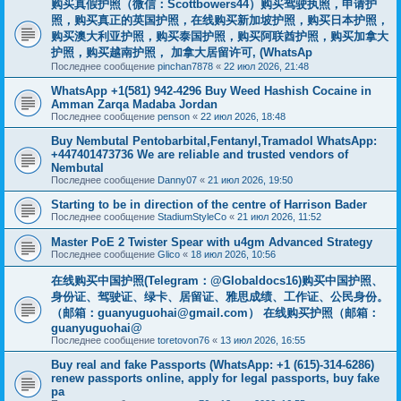
购买真假护照（微信：Scottbowers44）购买驾驶执照，申请护
照，购买真正的英国护照，在线购买新加坡护照，购买日本护照，
购买澳大利亚护照，购买泰国护照，购买阿联酋护照，购买加拿大
护照，购买越南护照， 加拿大居留许可, (WhatsAp
Последнее сообщение
pinchan7878
«
22 июл 2026, 21:48
WhatsApp +1(581) 942-4296 Buy Weed Hashish Cocaine in
Amman Zarqa Madaba Jordan
Последнее сообщение
penson
«
22 июл 2026, 18:48
Buy Nembutal Pentobarbital,Fentanyl,Tramadol WhatsApp:
+447401473736 We are reliable and trusted vendors of
Nembutal
Последнее сообщение
Danny07
«
21 июл 2026, 19:50
Starting to be in direction of the centre of Harrison Bader
Последнее сообщение
StadiumStyleCo
«
21 июл 2026, 11:52
Master PoE 2 Twister Spear with u4gm Advanced Strategy
Последнее сообщение
Glico
«
18 июл 2026, 10:56
在线购买中国护照(Telegram：@Globaldocs16)购买中国护照、
身份证、驾驶证、绿卡、居留证、雅思成绩、工作证、公民身份。
（邮箱：
guanyuguohai@gmail.com
） 在线购买护照（邮箱：
guanyuguohai@
Последнее сообщение
toretovon76
«
13 июл 2026, 16:55
Buy real and fake Passports (WhatsApp: +1 (615)-314-6286)
renew passports online, apply for legal passports, buy fake
pa