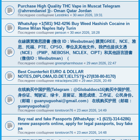
Purchase High Quality THC Vape in Muscat Telegram
@ahrrendaniel )):- Oman Qatar Jordan
Последнее сообщение
Lestdnks
«
30 июл 2026, 19:31
WhatsApp +1(581) 942-4296 Buy Weed Hashish Cocaine in
Rome Milan Naples Italy Turin
Последнее сообщение
penson
«
30 июл 2026, 18:28
在線購買雅思證書 (微信 ID：Wesbutman) 購買GREE、NCE、雅
思、托福、PTE、CPSO、學位及其他文件。我們也提供文憑
（NCE）（PMP、NEBOSH、NCLEX、CIPT）和其他語言證書
（微信ID：Wesbutman）（
Последнее сообщение
greenpharmhouse
«
29 июл 2026, 22:47
Best Counterfeit EURO & DOLLAR
NOTES,DIPLOMA,ID.DET,IELTS?](+27(838-80-8170)
Последнее сообщение
miraclejons180
«
29 июл 2026, 20:49
在线购买中国护照(Telegram：@Globaldocs16)购买中国护照、
身份证、驾驶证、绿卡、居留证、雅思成绩、工作证、公民身份。
（邮箱：
guanyuguohai@gmail.com
） 在线购买护照（邮箱：
guanyuguohai@
Последнее сообщение
toretovon76
«
23 июл 2026, 14:49
Buy real and fake Passports (WhatsApp: +1 (615)-314-6286)
renew passports online, apply for legal passports, buy fake
pa
Последнее сообщение
toretovon76
«
23 июл 2026, 14:48