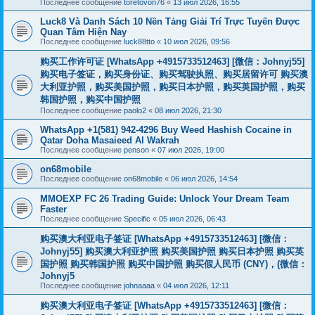
Последнее сообщение
toretovon76
«
13 июл 2026, 16:55
Luck8 Và Danh Sách 10 Nền Tảng Giải Trí Trực Tuyến Được
Quan Tâm Hiện Nay
Последнее сообщение
luck88tto
«
10 июл 2026, 09:56
购买工作许可证 [WhatsApp +4915733512463] [微信：Johnyj55]
购买电子签证，购买身份证、购买驾驶执照、购买居留许可 购买澳
大利亚护照，购买美国护照，购买日本护照，购买英国护照，购买
韩国护照，购买中国护照
Последнее сообщение
paolo2
«
08 июл 2026, 21:30
WhatsApp +1(581) 942-4296 Buy Weed Hashish Cocaine in
Qatar Doha Masaieed Al Wakrah
Последнее сообщение
penson
«
07 июл 2026, 19:00
on68mobile
Последнее сообщение
on68mobile
«
06 июл 2026, 14:54
MMOEXP FC 26 Trading Guide: Unlock Your Dream Team
Faster
Последнее сообщение
Specific
«
05 июл 2026, 06:43
购买澳大利亚电子签证 [WhatsApp +4915733512463] [微信：
Johnyj55] 购买澳大利亚护照 购买美国护照 购买日本护照 购买英
国护照 购买韩国护照 购买中国护照 购买假人民币 (CNY)，(微信：
Johnyj5
Последнее сообщение
johnaaaa
«
04 июл 2026, 12:11
购买澳大利亚电子签证 [WhatsApp +4915733512463] [微信：