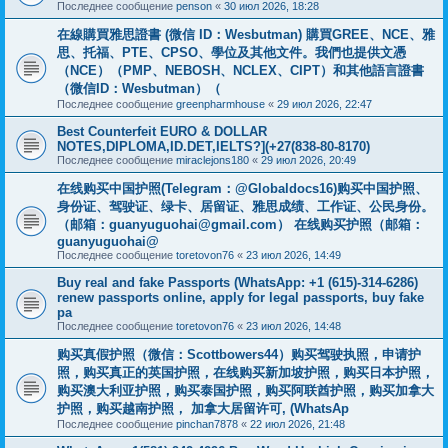
Последнее сообщение
penson
«
30 июл 2026, 18:28
在線購買雅思證書 (微信 ID：Wesbutman) 購買GREE、NCE、雅
思、托福、PTE、CPSO、學位及其他文件。我們也提供文憑
（NCE）（PMP、NEBOSH、NCLEX、CIPT）和其他語言證書
（微信ID：Wesbutman）（
Последнее сообщение
greenpharmhouse
«
29 июл 2026, 22:47
Best Counterfeit EURO & DOLLAR
NOTES,DIPLOMA,ID.DET,IELTS?](+27(838-80-8170)
Последнее сообщение
miraclejons180
«
29 июл 2026, 20:49
在线购买中国护照(Telegram：@Globaldocs16)购买中国护照、
身份证、驾驶证、绿卡、居留证、雅思成绩、工作证、公民身份。
（邮箱：
guanyuguohai@gmail.com
） 在线购买护照（邮箱：
guanyuguohai@
Последнее сообщение
toretovon76
«
23 июл 2026, 14:49
Buy real and fake Passports (WhatsApp: +1 (615)-314-6286)
renew passports online, apply for legal passports, buy fake
pa
Последнее сообщение
toretovon76
«
23 июл 2026, 14:48
购买真假护照（微信：Scottbowers44）购买驾驶执照，申请护
照，购买真正的英国护照，在线购买新加坡护照，购买日本护照，
购买澳大利亚护照，购买泰国护照，购买阿联酋护照，购买加拿大
护照，购买越南护照， 加拿大居留许可, (WhatsAp
Последнее сообщение
pinchan7878
«
22 июл 2026, 21:48