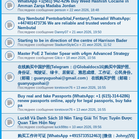
WhatsApp +1(581) 942-4296 Buy Weed Hashish Cocaine in
Amman Zarqa Madaba Jordan
Последнее сообщение
penson
«
22 июл 2026, 18:48
Buy Nembutal Pentobarbital,Fentanyl,Tramadol WhatsApp:
+447401473736 We are reliable and trusted vendors of
Nembutal
Последнее сообщение
Danny07
«
21 июл 2026, 19:50
Starting to be in direction of the centre of Harrison Bader
Последнее сообщение
StadiumStyleCo
«
21 июл 2026, 11:52
Master PoE 2 Twister Spear with u4gm Advanced Strategy
Последнее сообщение
Glico
«
18 июл 2026, 10:56
在线购买中国护照(Telegram：@Globaldocs16)购买中国护照、
身份证、驾驶证、绿卡、居留证、雅思成绩、工作证、公民身份。
（邮箱：
guanyuguohai@gmail.com
） 在线购买护照（邮箱：
guanyuguohai@
Последнее сообщение
toretovon76
«
13 июл 2026, 16:55
Buy real and fake Passports (WhatsApp: +1 (615)-314-6286)
renew passports online, apply for legal passports, buy fake
pa
Последнее сообщение
toretovon76
«
13 июл 2026, 16:55
Luck8 Và Danh Sách 10 Nền Tảng Giải Trí Trực Tuyến Được
Quan Tâm Hiện Nay
Последнее сообщение
luck88tto
«
10 июл 2026, 09:56
购买工作许可证 [WhatsApp +4915733512463] [微信：Johnyj55]