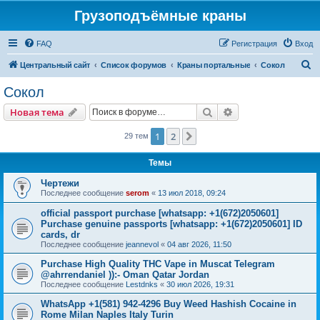
Грузоподъёмные краны
FAQ
Регистрация
Вход
П
Центральный сайт
Список форумов
Краны портальные
Сокол
о
Сокол
и
Поиск
Расширенный пои
Новая тема
с
к
1
2
След.
29 тем
Темы
Чертежи
Последнее сообщение
serom
«
13 июл 2018, 09:24
official passport purchase [whatsapp: +1(672)2050601]
Purchase genuine passports [whatsapp: +1(672)2050601] ID
cards, dr
Последнее сообщение
jeannevol
«
04 авг 2026, 11:50
Purchase High Quality THC Vape in Muscat Telegram
@ahrrendaniel )):- Oman Qatar Jordan
Последнее сообщение
Lestdnks
«
30 июл 2026, 19:31
WhatsApp +1(581) 942-4296 Buy Weed Hashish Cocaine in
Rome Milan Naples Italy Turin