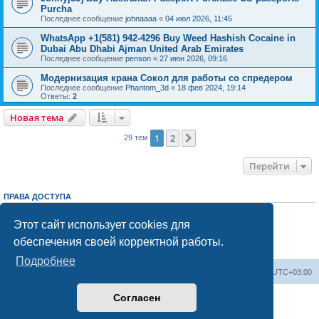
Purcha
Последнее сообщение
johnaaaa
«
04 июл 2026, 11:45
WhatsApp +1(581) 942-4296 Buy Weed Hashish Cocaine in
Dubai Abu Dhabi Ajman United Arab Emirates
Последнее сообщение
penson
«
27 июн 2026, 09:16
Модернизация крана Сокол для работы со спредером
Последнее сообщение
Phantom_3d
«
18 фев 2024, 19:14
Ответы:
2
Новая тема
1
2
След.
29 тем
Перейти
ПРАВА ДОСТУПА
Вы
не можете
начинать темы
Вы
не можете
отвечать на сообщения
Этот сайт использует cookies для
Вы
не можете
редактировать свои сообщения
обеспечения своей корректной работы.
Вы
не можете
удалять свои сообщения
Вы
не можете
добавлять вложения
Подробнее
Центральный сайт
Список форумов
Часовой пояс:
UTC+03:00
Согласен
Создано на основе
phpBB
® Forum Software © phpBB Limited
Русская поддержка phpBB