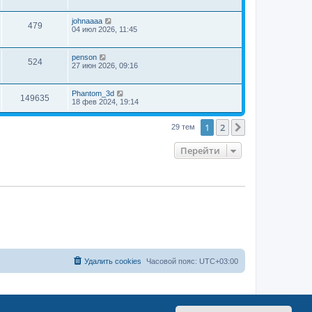
johnaaaa
479
04 июл 2026, 11:45
penson
524
27 июн 2026, 09:16
Phantom_3d
149635
18 фев 2024, 19:14
1
2
След.
29 тем
Перейти
Удалить cookies
Часовой пояс:
UTC+03:00