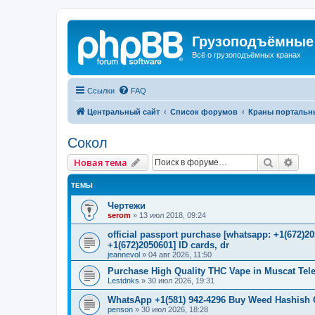
Грузоподъёмные
Всё о грузоподъёмных кранах
Ссылки
FAQ
Центральный сайт
Список форумов
Краны портальн
Сокол
Поиск
Рас
Новая тема
ТЕМЫ
Чертежи
serom
»
13 июл 2018, 09:24
official passport purchase [whatsapp: +1(672)
+1(672)2050601] ID cards, dr
jeannevol
»
04 авг 2026, 11:50
Purchase High Quality THC Vape in Muscat Tel
Lestdnks
»
30 июл 2026, 19:31
WhatsApp +1(581) 942-4296 Buy Weed Hashish C
penson
»
30 июл 2026, 18:28