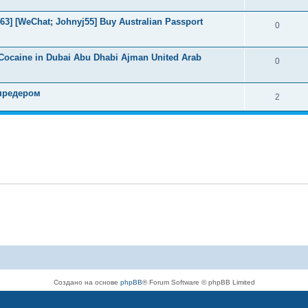
3] [WeChat; Johnyj55] Buy Australian Passport
0
Cocaine in Dubai Abu Dhabi Ajman United Arab
0
предером
2
Создано на основе
phpBB
® Forum Software © phpBB Limited
Русская поддержка phpBB
Конфиденциальность
|
Правила