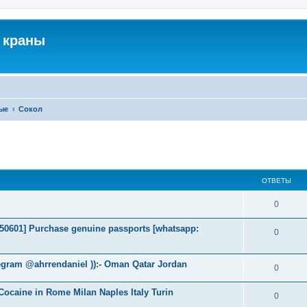
 краны
ые
Сокол
ширенный поиск
ОТВЕТЫ
0
2050601] Purchase genuine passports [whatsapp:
0
egram @ahrrendaniel )):- Oman Qatar Jordan
0
ocaine in Rome Milan Naples Italy Turin
0