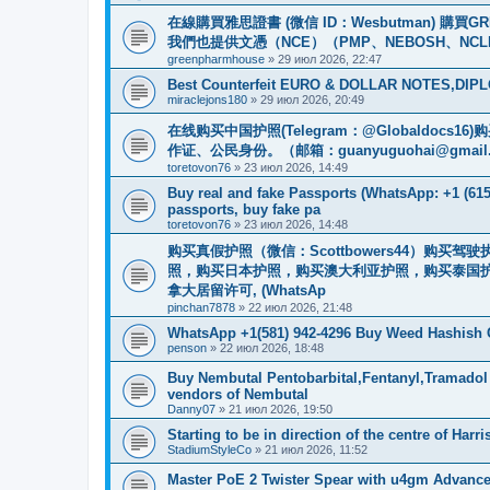
在線購買雅思證書 (微信 ID：Wesbutman) 購
我們也提供文憑（NCE）（PMP、NEBOSH、NCL
greenpharmhouse
»
29 июл 2026, 22:47
Best Counterfeit EURO & DOLLAR NOTES,DIPLO
miraclejons180
»
29 июл 2026, 20:49
在线购买中国护照(Telegram：@Globaldo
作证、公民身份。（邮箱：
guanyuguohai@gmail
toretovon76
»
23 июл 2026, 14:49
Buy real and fake Passports (WhatsApp: +1 (615)
passports, buy fake pa
toretovon76
»
23 июл 2026, 14:48
购买真假护照（微信：Scottbowers44）购
照，购买日本护照，购买澳大利亚护照，购买泰国护
拿大居留许可, (WhatsAp
pinchan7878
»
22 июл 2026, 21:48
WhatsApp +1(581) 942-4296 Buy Weed Hashish
penson
»
22 июл 2026, 18:48
Buy Nembutal Pentobarbital,Fentanyl,Tramadol
vendors of Nembutal
Danny07
»
21 июл 2026, 19:50
Starting to be in direction of the centre of Harr
StadiumStyleCo
»
21 июл 2026, 11:52
Master PoE 2 Twister Spear with u4gm Advance