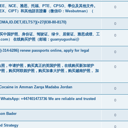
買GREE、NCE、雅思、托福、PTE、CPSO、學位及其他文件。
0
EX、CIPT）和其他語言證書（微信ID：Wesbutman）（
MA,ID.DET,IELTS?](+27(838-80-8170)
0
cs16)购买中国护照、身份证、驾驶证、绿卡、居留证、雅思成绩、工
0
.com
） 在线购买护照（邮箱：guanyuguohai@
-314-6286) renew passports online, apply for legal
0
买驾驶执照，申请护照，购买真正的英国护照，在线购买新加坡护
0
照，购买阿联酋护照，购买加拿大护照，购买越南护照， 加
 Cocaine in Amman Zarqa Madaba Jordan
0
 WhatsApp: +447401473736 We are reliable and trusted
0
ison Bader
0
d Strategy
0