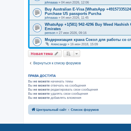
johnaaaa
»
04 июл 2026, 12:06
Buy Australian E-Visa [WhatsApp +491573351246
Purchase US passports Purcha
johnaaaa
»
04 июл 2026, 11:45
WhatsApp +1(581) 942-4296 Buy Weed Hashish 
Emirates
penson
»
27 июн 2026, 09:16
Модернизация крана Сокол для работы со с
Александр
»
16 июн 2018, 15:09
Новая тема
Вернуться к списку форумов
ПРАВА ДОСТУПА
Вы
не можете
начинать темы
Вы
не можете
отвечать на сообщения
Вы
не можете
редактировать свои сообщения
Вы
не можете
удалять свои сообщения
Вы
не можете
добавлять вложения
Центральный сайт
Список форумов