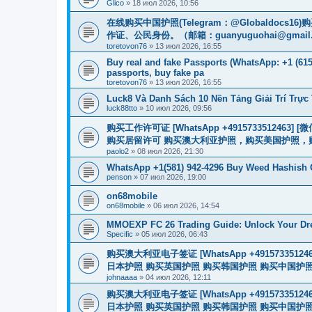
Glico
»
18 июл 2026, 10:56
在线购买中国护照(Telegram：@Globaldo
作证、公民身份。（邮箱：
guanyuguohai@gmail
toretovon76
»
13 июл 2026, 16:55
Buy real and fake Passports (WhatsApp: +1 (615)
passports, buy fake pa
toretovon76
»
13 июл 2026, 16:55
Luck8 Và Danh Sách 10 Nền Tảng Giải Trí Trự
luck88tto
»
10 июл 2026, 09:56
购买工作许可证 [WhatsApp +491573351246
购买居留许可 购买澳大利亚护照，购买美国护照，
paolo2
»
08 июл 2026, 21:30
WhatsApp +1(581) 942-4296 Buy Weed Hashish 
penson
»
07 июл 2026, 19:00
on68mobile
on68mobile
»
06 июл 2026, 14:54
MMOEXP FC 26 Trading Guide: Unlock Your Dr
Specific
»
05 июл 2026, 06:43
购买澳大利亚电子签证 [WhatsApp +4915733512
日本护照 购买英国护照 购买韩国护照 购买中国护照 购买
johnaaaa
»
04 июл 2026, 12:11
购买澳大利亚电子签证 [WhatsApp +4915733512
日本护照 购买英国护照 购买韩国护照 购买中国护照 购买