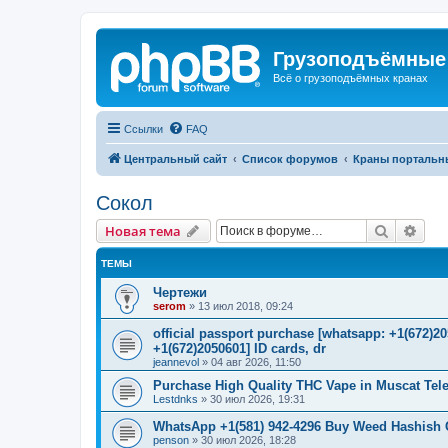
Грузоподъёмные
Всё о грузоподъёмных кранах
Ссылки
FAQ
Центральный сайт
Список форумов
Краны портальн
Сокол
Поиск
Рас
Новая тема
ТЕМЫ
Чертежи
serom
»
13 июл 2018, 09:24
official passport purchase [whatsapp: +1(672)
+1(672)2050601] ID cards, dr
jeannevol
»
04 авг 2026, 11:50
Purchase High Quality THC Vape in Muscat Tel
Lestdnks
»
30 июл 2026, 19:31
WhatsApp +1(581) 942-4296 Buy Weed Hashish C
penson
»
30 июл 2026, 18:28