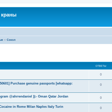
 краны
ые
Сокол
ширенный поиск
ОТВЕТЫ
0
2050601] Purchase genuine passports [whatsapp:
0
egram @ahrrendaniel )):- Oman Qatar Jordan
0
ocaine in Rome Milan Naples Italy Turin
0