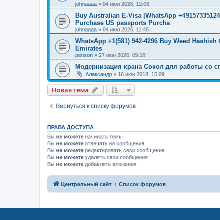
johnaaaa
»
04 июл 2026, 12:06
Buy Australian E-Visa [WhatsApp +491573351246
Purchase US passports Purcha
johnaaaa
»
04 июл 2026, 11:45
WhatsApp +1(581) 942-4296 Buy Weed Hashish 
Emirates
penson
»
27 июн 2026, 09:16
Модернизация крана Сокол для работы со с
Александр
»
16 июн 2018, 15:09
Новая тема
Вернуться к списку форумов
ПРАВА ДОСТУПА
Вы
не можете
начинать темы
Вы
не можете
отвечать на сообщения
Вы
не можете
редактировать свои сообщения
Вы
не можете
удалять свои сообщения
Вы
не можете
добавлять вложения
Центральный сайт
Список форумов