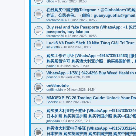
Glico
»
18 июл 2026, 10:56
在线购买中国护照(Telegram：@Globaldo
作证、公民身份。（邮箱：
guanyuguohai@gmail
toretovon76
»
13 июл 2026, 16:55
Buy real and fake Passports (WhatsApp: +1 (615)
passports, buy fake pa
toretovon76
»
13 июл 2026, 16:55
Luck8 Và Danh Sách 10 Nền Tảng Giải Trí Trự
luck88tto
»
10 июл 2026, 09:56
购买工作许可证 [WhatsApp +491573351246
购买居留许可 购买澳大利亚护照，购买美国护照，
paolo2
»
08 июл 2026, 21:30
WhatsApp +1(581) 942-4296 Buy Weed Hashish 
penson
»
07 июл 2026, 19:00
on68mobile
on68mobile
»
06 июл 2026, 14:54
MMOEXP FC 26 Trading Guide: Unlock Your Dr
Specific
»
05 июл 2026, 06:43
购买澳大利亚电子签证 [WhatsApp +4915733512
日本护照 购买英国护照 购买韩国护照 购买中国护照 购买
johnaaaa
»
04 июл 2026, 12:11
购买澳大利亚电子签证 [WhatsApp +4915733512
日本护照 购买英国护照 购买韩国护照 购买中国护照 购买