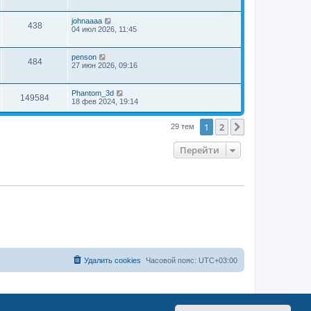
johnaaaa
438
04 июл 2026, 11:45
penson
484
27 июн 2026, 09:16
Phantom_3d
149584
18 фев 2024, 19:14
1
2
След.
29 тем
Перейти
Удалить cookies
Часовой пояс:
UTC+03:00