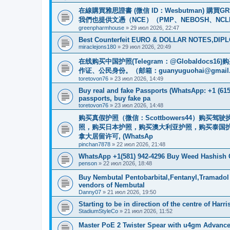
在線購買雅思證書 (微信 ID：Wesbutman) 購
我們也提供文憑（NCE）（PMP、NEBOSH、NCL
greenpharmhouse
»
29 июл 2026, 22:47
Best Counterfeit EURO & DOLLAR NOTES,DIPLO
miraclejons180
»
29 июл 2026, 20:49
在线购买中国护照(Telegram：@Globaldo
作证、公民身份。（邮箱：
guanyuguohai@gmail
toretovon76
»
23 июл 2026, 14:49
Buy real and fake Passports (WhatsApp: +1 (615)
passports, buy fake pa
toretovon76
»
23 июл 2026, 14:48
购买真假护照（微信：Scottbowers44）购
照，购买日本护照，购买澳大利亚护照，购买泰国护
拿大居留许可, (WhatsAp
pinchan7878
»
22 июл 2026, 21:48
WhatsApp +1(581) 942-4296 Buy Weed Hashish
penson
»
22 июл 2026, 18:48
Buy Nembutal Pentobarbital,Fentanyl,Tramadol
vendors of Nembutal
Danny07
»
21 июл 2026, 19:50
Starting to be in direction of the centre of Harr
StadiumStyleCo
»
21 июл 2026, 11:52
Master PoE 2 Twister Spear with u4gm Advance