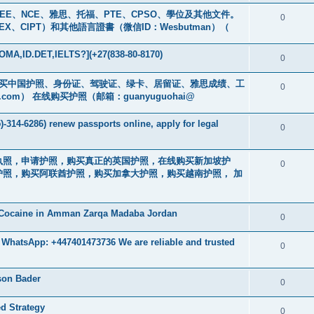
買GREE、NCE、雅思、托福、PTE、CPSO、學位及其他文件。
0
EX、CIPT）和其他語言證書（微信ID：Wesbutman）（
MA,ID.DET,IELTS?](+27(838-80-8170)
0
cs16)购买中国护照、身份证、驾驶证、绿卡、居留证、雅思成绩、工
0
.com
） 在线购买护照（邮箱：guanyuguohai@
-314-6286) renew passports online, apply for legal
0
买驾驶执照，申请护照，购买真正的英国护照，在线购买新加坡护
0
照，购买阿联酋护照，购买加拿大护照，购买越南护照， 加
 Cocaine in Amman Zarqa Madaba Jordan
0
 WhatsApp: +447401473736 We are reliable and trusted
0
ison Bader
0
d Strategy
0