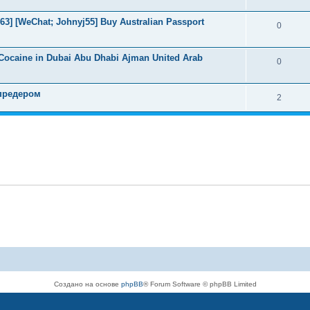
3] [WeChat; Johnyj55] Buy Australian Passport
0
Cocaine in Dubai Abu Dhabi Ajman United Arab
0
предером
2
Создано на основе
phpBB
® Forum Software © phpBB Limited
Русская поддержка phpBB
Конфиденциальность
|
Правила