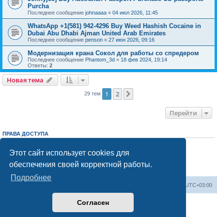
Purcha
Последнее сообщение
johnaaaa
«
04 июл 2026, 11:45
WhatsApp +1(581) 942-4296 Buy Weed Hashish Cocaine in
Dubai Abu Dhabi Ajman United Arab Emirates
Последнее сообщение
penson
«
27 июн 2026, 09:16
Модернизация крана Сокол для работы со спредером
Последнее сообщение
Phantom_3d
«
18 фев 2024, 19:14
Ответы:
2
Новая тема
1
2
След.
29 тем
Перейти
ПРАВА ДОСТУПА
Вы
не можете
начинать темы
Вы
не можете
отвечать на сообщения
Этот сайт использует cookies для
Вы
не можете
редактировать свои сообщения
обеспечения своей корректной работы.
Вы
не можете
удалять свои сообщения
Вы
не можете
добавлять вложения
Подробнее
Центральный сайт
Список форумов
Часовой пояс:
UTC+03:00
Согласен
Создано на основе
phpBB
® Forum Software © phpBB Limited
Русская поддержка phpBB