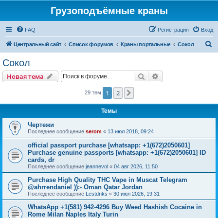
Грузоподъёмные краны
FAQ
Регистрация
Вход
П
Центральный сайт
Список форумов
Краны портальные
Сокол
о
Сокол
и
Поиск
Расширенный пои
Новая тема
с
к
1
2
След.
29 тем
Темы
Чертежи
Последнее сообщение
serom
«
13 июл 2018, 09:24
official passport purchase [whatsapp: +1(672)2050601]
Purchase genuine passports [whatsapp: +1(672)2050601] ID
cards, dr
Последнее сообщение
jeannevol
«
04 авг 2026, 11:50
Purchase High Quality THC Vape in Muscat Telegram
@ahrrendaniel )):- Oman Qatar Jordan
Последнее сообщение
Lestdnks
«
30 июл 2026, 19:31
WhatsApp +1(581) 942-4296 Buy Weed Hashish Cocaine in
Rome Milan Naples Italy Turin