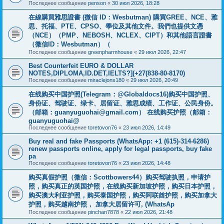
Последнее сообщение
penson
«
30 июл 2026, 18:28
在線購買雅思證書 (微信 ID：Wesbutman) 購買GREE、NCE、雅
思、托福、PTE、CPSO、學位及其他文件。我們也提供文憑
（NCE）（PMP、NEBOSH、NCLEX、CIPT）和其他語言證書
（微信ID：Wesbutman）（
Последнее сообщение
greenpharmhouse
«
29 июл 2026, 22:47
Best Counterfeit EURO & DOLLAR
NOTES,DIPLOMA,ID.DET,IELTS?](+27(838-80-8170)
Последнее сообщение
miraclejons180
«
29 июл 2026, 20:49
在线购买中国护照(Telegram：@Globaldocs16)购买中国护照、
身份证、驾驶证、绿卡、居留证、雅思成绩、工作证、公民身份。
（邮箱：
guanyuguohai@gmail.com
） 在线购买护照（邮箱：
guanyuguohai@
Последнее сообщение
toretovon76
«
23 июл 2026, 14:49
Buy real and fake Passports (WhatsApp: +1 (615)-314-6286)
renew passports online, apply for legal passports, buy fake
pa
Последнее сообщение
toretovon76
«
23 июл 2026, 14:48
购买真假护照（微信：Scottbowers44）购买驾驶执照，申请护
照，购买真正的英国护照，在线购买新加坡护照，购买日本护照，
购买澳大利亚护照，购买泰国护照，购买阿联酋护照，购买加拿大
护照，购买越南护照， 加拿大居留许可, (WhatsAp
Последнее сообщение
pinchan7878
«
22 июл 2026, 21:48