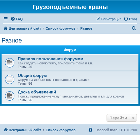
Грузоподъёмные краны
FAQ
Регистрация
Вход
П
Центральный сайт
Список форумов
Разное
о
Разное
и
Форум
с
к
Правила пользования форумом
Как создать новую тему, приложить файл и т.п.
Темы:
20
Общий форум
Форум на любые темы связанные с кранами.
Темы:
56
Доска объявлений
Поиск / предложение услуг, механизмов, деталей и т.п. для кранов
Темы:
26
Перейти
Центральный сайт
Список форумов
Часовой пояс:
UTC+03:00