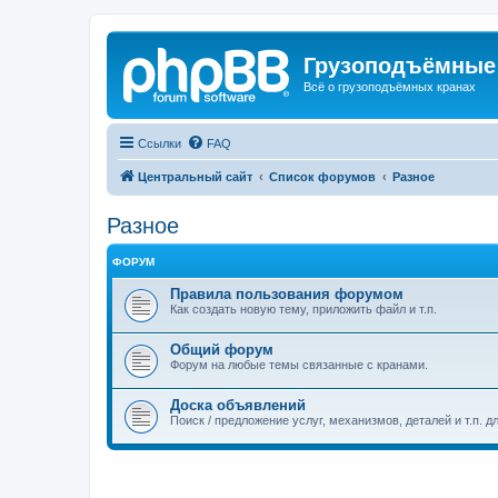
Грузоподъёмные
Всё о грузоподъёмных кранах
Ссылки
FAQ
Центральный сайт
Список форумов
Разное
Разное
ФОРУМ
Правила пользования форумом
Как создать новую тему, приложить файл и т.п.
Общий форум
Форум на любые темы связанные с кранами.
Доска объявлений
Поиск / предложение услуг, механизмов, деталей и т.п. д