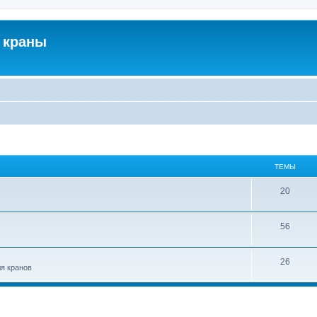
 краны
ТЕМЫ
20
56
26
ля кранов