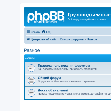
Грузоподъёмные
Всё о грузоподъёмных кранах
Ссылки
FAQ
Центральный сайт
Список форумов
Разное
Разное
ФОРУМ
Правила пользования форумом
Как создать новую тему, приложить файл и т.п.
Общий форум
Форум на любые темы связанные с кранами.
Доска объявлений
Поиск / предложение услуг, механизмов, деталей и т.п. д