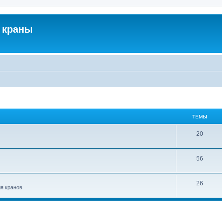
 краны
ТЕМЫ
20
56
26
ля кранов