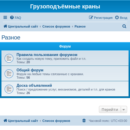
Грузоподъёмные краны
FAQ
Регистрация
Вход
П
Центральный сайт
Список форумов
Разное
о
Разное
и
Форум
с
к
Правила пользования форумом
Как создать новую тему, приложить файл и т.п.
Темы:
20
Общий форум
Форум на любые темы связанные с кранами.
Темы:
56
Доска объявлений
Поиск / предложение услуг, механизмов, деталей и т.п. для кранов
Темы:
26
Перейти
Центральный сайт
Список форумов
Часовой пояс:
UTC+03:00