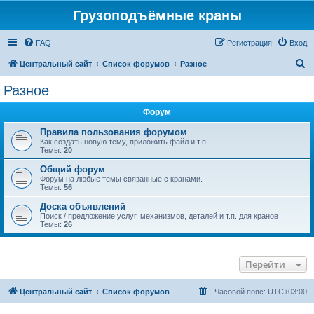
Грузоподъёмные краны
FAQ
Регистрация
Вход
П
Центральный сайт
Список форумов
Разное
о
Разное
и
Форум
с
к
Правила пользования форумом
Как создать новую тему, приложить файл и т.п.
Темы:
20
Общий форум
Форум на любые темы связанные с кранами.
Темы:
56
Доска объявлений
Поиск / предложение услуг, механизмов, деталей и т.п. для кранов
Темы:
26
Перейти
Центральный сайт
Список форумов
Часовой пояс:
UTC+03:00