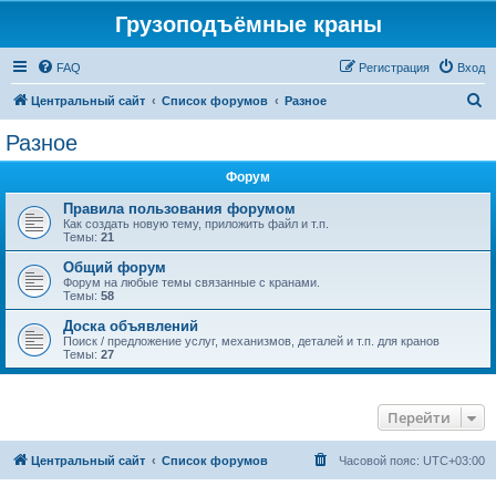
Грузоподъёмные краны
FAQ
Регистрация
Вход
П
Центральный сайт
Список форумов
Разное
о
Разное
и
Форум
с
к
Правила пользования форумом
Как создать новую тему, приложить файл и т.п.
Темы:
21
Общий форум
Форум на любые темы связанные с кранами.
Темы:
58
Доска объявлений
Поиск / предложение услуг, механизмов, деталей и т.п. для кранов
Темы:
27
Перейти
Центральный сайт
Список форумов
Часовой пояс:
UTC+03:00