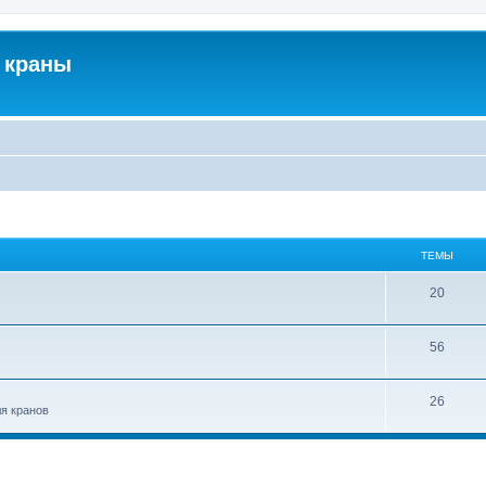
 краны
ТЕМЫ
20
56
26
ля кранов