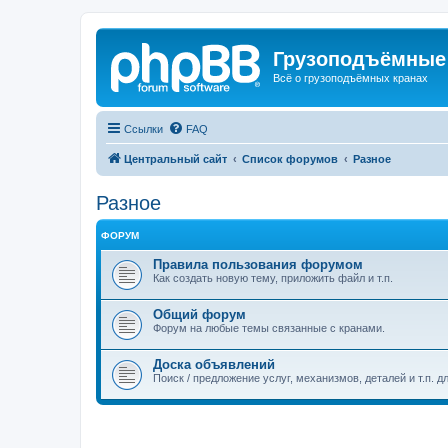
Грузоподъёмные
Всё о грузоподъёмных кранах
Ссылки
FAQ
Центральный сайт
Список форумов
Разное
Разное
ФОРУМ
Правила пользования форумом
Как создать новую тему, приложить файл и т.п.
Общий форум
Форум на любые темы связанные с кранами.
Доска объявлений
Поиск / предложение услуг, механизмов, деталей и т.п. д