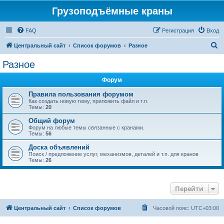
Грузоподъёмные краны
FAQ
Регистрация
Вход
П
Центральный сайт
Список форумов
Разное
о
Разное
и
Форум
с
к
Правила пользования форумом
Как создать новую тему, приложить файл и т.п.
Темы:
20
Общий форум
Форум на любые темы связанные с кранами.
Темы:
56
Доска объявлений
Поиск / предложение услуг, механизмов, деталей и т.п. для кранов
Темы:
26
Перейти
Центральный сайт
Список форумов
Часовой пояс:
UTC+03:00