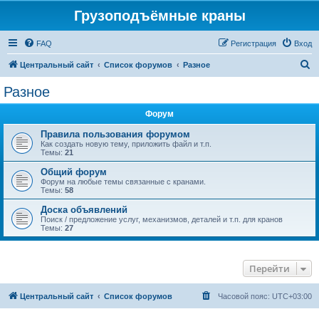
Грузоподъёмные краны
FAQ
Регистрация
Вход
П
Центральный сайт
Список форумов
Разное
о
Разное
и
Форум
с
к
Правила пользования форумом
Как создать новую тему, приложить файл и т.п.
Темы:
21
Общий форум
Форум на любые темы связанные с кранами.
Темы:
58
Доска объявлений
Поиск / предложение услуг, механизмов, деталей и т.п. для кранов
Темы:
27
Перейти
Центральный сайт
Список форумов
Часовой пояс:
UTC+03:00