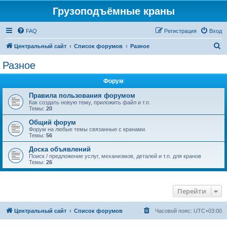
Грузоподъёмные краны
FAQ
Регистрация
Вход
П
Центральный сайт
Список форумов
Разное
о
Разное
и
Форум
с
к
Правила пользования форумом
Как создать новую тему, приложить файл и т.п.
Темы:
20
Общий форум
Форум на любые темы связанные с кранами.
Темы:
56
Доска объявлений
Поиск / предложение услуг, механизмов, деталей и т.п. для кранов
Темы:
26
Перейти
Центральный сайт
Список форумов
Часовой пояс:
UTC+03:00