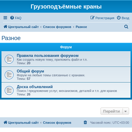
Грузоподъёмные краны
FAQ
Регистрация
Вход
П
Центральный сайт
Список форумов
Разное
о
Разное
и
Форум
с
к
Правила пользования форумом
Как создать новую тему, приложить файл и т.п.
Темы:
20
Общий форум
Форум на любые темы связанные с кранами.
Темы:
57
Доска объявлений
Поиск / предложение услуг, механизмов, деталей и т.п. для кранов
Темы:
26
Перейти
Центральный сайт
Список форумов
Часовой пояс:
UTC+03:00