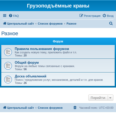
Грузоподъёмные краны
FAQ
Регистрация
Вход
П
Центральный сайт
Список форумов
Разное
о
Разное
и
Форум
с
к
Правила пользования форумом
Как создать новую тему, приложить файл и т.п.
Темы:
20
Общий форум
Форум на любые темы связанные с кранами.
Темы:
56
Доска объявлений
Поиск / предложение услуг, механизмов, деталей и т.п. для кранов
Темы:
26
Перейти
Центральный сайт
Список форумов
Часовой пояс:
UTC+03:00