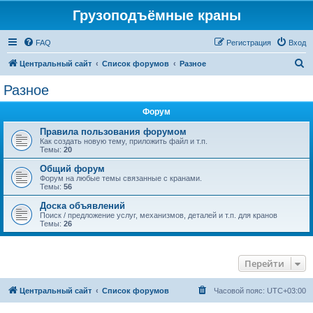
Грузоподъёмные краны
FAQ
Регистрация
Вход
П
Центральный сайт
Список форумов
Разное
о
Разное
и
Форум
с
к
Правила пользования форумом
Как создать новую тему, приложить файл и т.п.
Темы:
20
Общий форум
Форум на любые темы связанные с кранами.
Темы:
56
Доска объявлений
Поиск / предложение услуг, механизмов, деталей и т.п. для кранов
Темы:
26
Перейти
Центральный сайт
Список форумов
Часовой пояс:
UTC+03:00