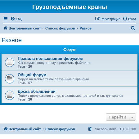
Грузоподъёмные краны
FAQ
Регистрация
Вход
П
Центральный сайт
Список форумов
Разное
о
Разное
и
Форум
с
к
Правила пользования форумом
Как создать новую тему, приложить файл и т.п.
Темы:
20
Общий форум
Форум на любые темы связанные с кранами.
Темы:
57
Доска объявлений
Поиск / предложение услуг, механизмов, деталей и т.п. для кранов
Темы:
26
Перейти
Центральный сайт
Список форумов
Часовой пояс:
UTC+03:00