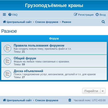
Грузоподъёмные краны
FAQ
Регистрация
Вход
П
Центральный сайт
Список форумов
Разное
о
Разное
и
Форум
с
к
Правила пользования форумом
Как создать новую тему, приложить файл и т.п.
Темы:
21
Общий форум
Форум на любые темы связанные с кранами.
Темы:
59
Доска объявлений
Поиск / предложение услуг, механизмов, деталей и т.п. для кранов
Темы:
27
Перейти
Центральный сайт
Список форумов
Часовой пояс:
UTC+03:00