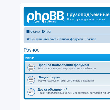
Грузоподъёмные
Всё о грузоподъёмных кранах
Ссылки
FAQ
Центральный сайт
Список форумов
Разное
Разное
ФОРУМ
Правила пользования форумом
Как создать новую тему, приложить файл и т.п.
Общий форум
Форум на любые темы связанные с кранами.
Доска объявлений
Поиск / предложение услуг, механизмов, деталей и т.п. д