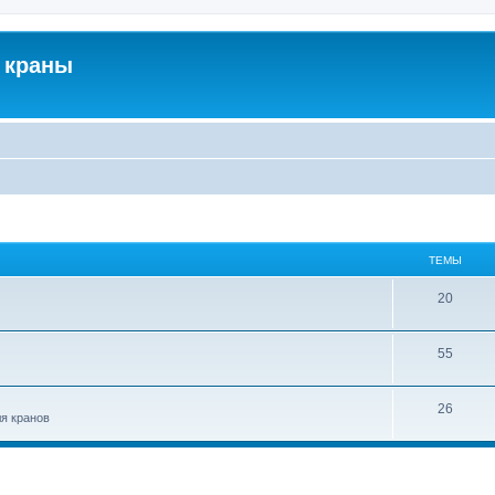
 краны
ТЕМЫ
20
55
26
ля кранов