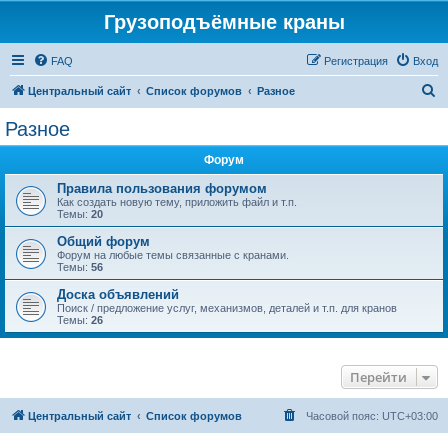
Грузоподъёмные краны
FAQ
Регистрация
Вход
П
Центральный сайт
Список форумов
Разное
о
Разное
и
Форум
с
к
Правила пользования форумом
Как создать новую тему, приложить файл и т.п.
Темы:
20
Общий форум
Форум на любые темы связанные с кранами.
Темы:
56
Доска объявлений
Поиск / предложение услуг, механизмов, деталей и т.п. для кранов
Темы:
26
Перейти
Центральный сайт
Список форумов
Часовой пояс:
UTC+03:00