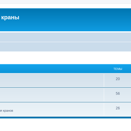
 краны
ТЕМЫ
20
56
26
ля кранов