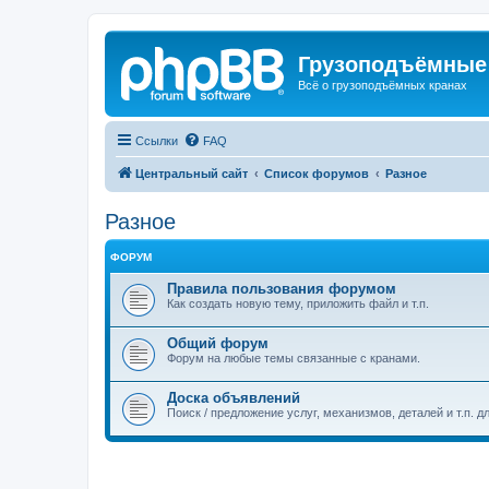
Грузоподъёмные
Всё о грузоподъёмных кранах
Ссылки
FAQ
Центральный сайт
Список форумов
Разное
Разное
ФОРУМ
Правила пользования форумом
Как создать новую тему, приложить файл и т.п.
Общий форум
Форум на любые темы связанные с кранами.
Доска объявлений
Поиск / предложение услуг, механизмов, деталей и т.п. д